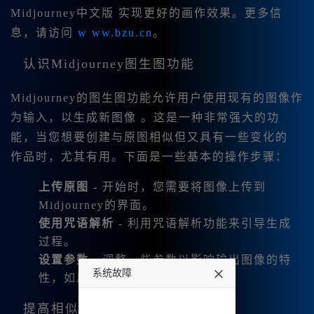
Midjourney中文版 实现更好的画作效果。更多信
息，请访问
w ww.bzu.cn
。
认识Midjourney图生图功能
Midjourney的图生图功能允许用户使用现有的图像作
为输入，以生成新图像 。这是一种非常强大的功
能，当您想要创建与原图相似但又具有一些变化的
作品时，尤其有用。下面是一些基本的操作步骤：
上传原图
- 开始时，您需要将图像上传到
Midjourney的界面。
使用咒语解析
- 利用咒语解析功能来引导生成
过程。
设置参数
- 调整一些参数以影响输出图像的特
系统故障
性，如风格、细节和颜色。
undefined
提高相似性的技巧