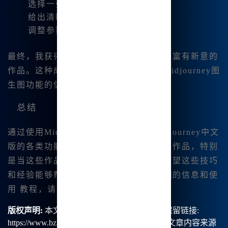
选择一张插图作为原图。
给出清晰的描述和风格要求。
调整参数进行微调。
最终，我获得了一张既保留了原图特色又富有新意的
作品。这种成功的案例无疑增强了我对Midjourney图
生图功能的信心。
总结
通过使用Midjourney图生图和结合Midjourney中文
版的各类功能，我能够创造出更高质量的作品，特别
是当这些作品与原图有一定相似度时。希望这些技巧
和经验能够帮助到其他创作者。更详细的信息和使
用 教程，请访问
www.bzu.cn
。
版权声明:
本文由【B族智能】原创，转载请保留链接:
https://www.bzu.cn/news/show/8586.html，部分文章内容来源