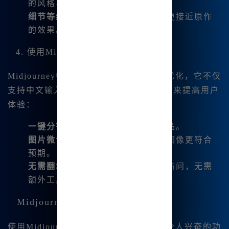
的风格与原图的相似程度。
细节等级
- 增加细节水平，以获得更接近原作
的效果。
4. 使用Midjourney中文版的独特功能
Midjourney中文版针对国内用户进行了优化，它不仅
支持中文输入，还提供了一些增强的功能来提高用户
体验：
一键分割图片
- 可轻松生成多张作品。
图片微调
- 可以进行局部重绘，使图像更符合
预期。
无需翻墙
- 用户可在任何时候轻松访问，无需
额外工具。
Midjourney中文版的综合优势
使用Midjourney中文版，我发现了许多令人兴奋的功