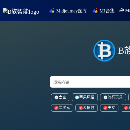
🧰 
Midjourney图库
MJ合集
B
太空
苹果风格
流行玩具
二次元
表情包
美女