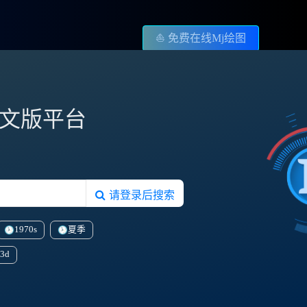
⛵️ 免费在线Mj绘图
图中文版平台
请登录后搜索
1970s
夏季
3d