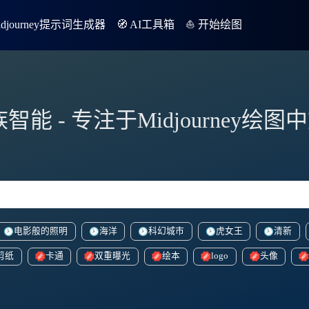
Midjourney提示词生成器
🧭 AI工具箱
⛵️ 开始绘图
族智能 - 专注于Midjourney绘
电影般的照明
海洋
科幻城市
虎女王
清新
剪纸
卡通
双重曝光
绘本
logo
头像