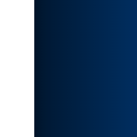
在后
高品
我都
强大
以说，