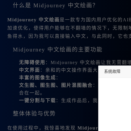
什么是 Midjourney 中文绘画？
Midjourney 中文绘画
是一款专为国内用户优化的A
加速优化，使得用户能够在不翻墙的情况下，无限制
鱼得水，因为我可以直接输入中文，与此同时，它也
Midjourney 中文绘画的主要功能
无障碍使用
：Midjourney 中文绘画让我无
中文界面
：亲和的中文操作界面大大降低了我使
系统故障
丰富的图像生成
：
undefined
文生图、图生图、图片混图融合
：这些功能让我
合在一起。
一键分割与下载
：生成作品后，我可以迅速把它
整体体验与优势
在使用过程中，我惊喜地发现
Midjourney 