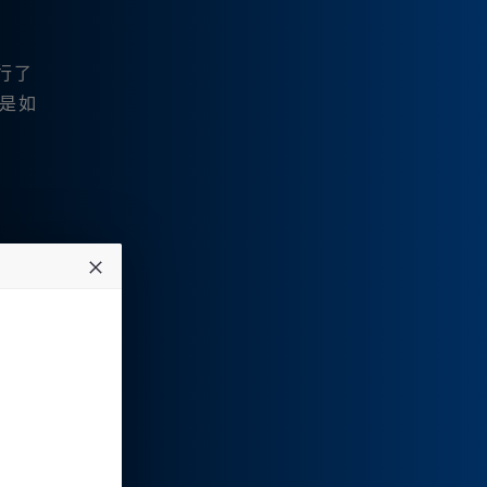
行了
是如
点融
，都能