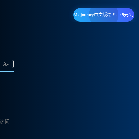
Midjourney中文版绘图- 9.9元/月
A
-
—
访问