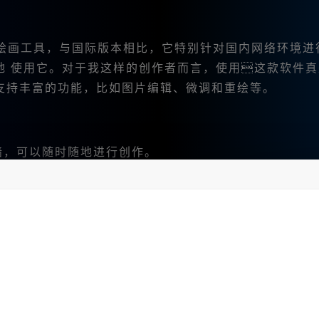
I绘画工具，与国际版本相比，它特别针对国内网络环境进
地 使用它。对于我这样的创作者而言，使用这款软件真
支持丰富的功能，比如图片编辑、微调和重绘等。
需翻墙，可以随时随地进行创作。
用的门槛，因为我可以不必担心复杂的英语命令。
能够把文字描述转化为生动的图像，或者把多张图片的特
们分割成四宫格并保存下来，方便我进行整理和分享。
中文绘画 的用户体验非常友好。无论是新手还是有经验的创作者