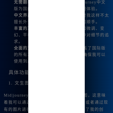
无需翻墙
：相比其他国际版，Midjourney中文
版为国内用户提供了更加便捷的使用体验。
中文界面
：支持直接输入中文，这对我这样不太
擅长外语的用户来说，使用起来更加顺手。
丰富的功能
：支持图片编辑功能，如微调、变
幻、平移等，满足了我在创作过程中对细节的追
求。
全面的更新
：Midjourney中文版覆盖了国际版
的所有功能，支持最新版本V6.1，确保我可以
使用到最新的绘图技术。
具体功能介绍
1. 文生图与图生图
Mid|journey中文版支持文生图和图生🔥图，这意味
着我可以通过简单的文字描述生成图像，或者通过现
有的图片进行变幻。这种灵活性大大降低了我的创