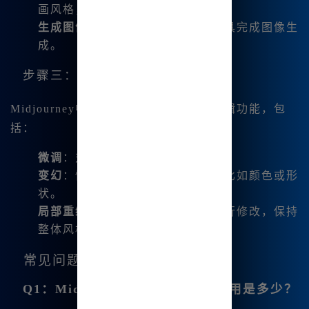
画风格，包括插画风、写实风等。
生成图像
：点击生成按钮，等待工具完成图像生
成。
步骤三：使用编辑功能
Midjourney中文版提供了丰富的图片编辑功能，包
括：
微调
：对生成的图像进行细节调整。
变幻
：快速修改图像的某些元素，比如颜色或形
状。
局部重绘
：只对图像的某一部分进行修改，保持
整体风格一致。
常见问题解答
Q1：Midjourney中文版的使用费用是多少？