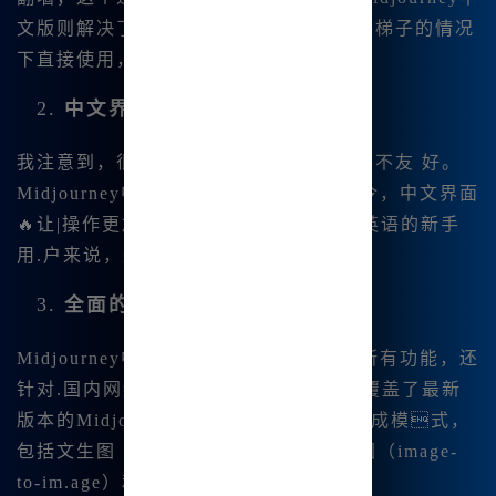
undefined
文版则解决了这一问题，它能够在不需要梯子的情况
下直接使用，极大地方便了国内用户。
2.
中文界面
我注意到，很多绘图工具在中文支持上并不友 好。
Midjourney中文版支持直接输入中文指令，中文界面
🔥让|操作更加直观和易懂。对于不太懂英语的新手
用.户来说，这无疑|是一大福音。
3.
全面的功能覆盖
Midjourney中文版不仅保留了国际版的所有功能，还
针对.国内网络做了加速优化。目前，它覆盖了最新
版本的Midjourney V6.🔥1，支持各种生成模式，
包括文生图（tex😊t-to-image）、图生图（image-
to-im.age）和图像混合等。