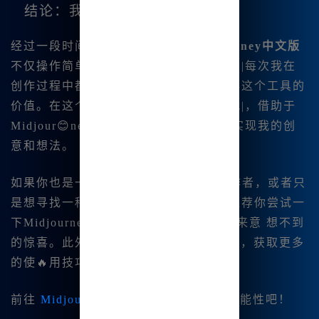
结论：我的创作之旅
经过一段时间的使用，我发现
Midjourney中文版
不仅操作简单，而且效果十分令人满意。|每次我在
创作过程中都有新的灵感涌现，愈发觉得这个工具的
价值。在这个快速发展的数字艺术时代|，借助于
Midjour😊ney的强大功能，我能够轻松实现我的创
意和想法。
如果你也是一位对😊绘画充满热情的创作者，或者只
是想寻找一种有趣的绘图方式，我强烈推荐你尝试一
下Midjourney中文版，绝对会给你带😊.来意 想不到
的惊喜。此外，别忘了访问
www.bzu.cn
，获取更多
的使🔥用技巧和资源。
前往
Midjourney中文版
体验无限创作可能性吧！