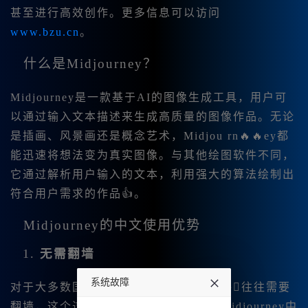
甚至进行高效创作。更多信息可以访问
www.bzu.cn
。
什么是Midjourney？
Midjourney是一款基于AI的图像生成工具，用户可
以通过输入文本描述来生成高质量的图像作品。无论
是插画、风景画还是概念艺术，Midjou rn🔥🔥ey都
能迅速将想法变为真实图像。与其他绘图软件不同，
它通过解析用户输入的文本，利用强大的算法绘制出
符合用户需求的作品👍。
Midjourney的中文使用优势
1.
无需翻墙
系统故障
对于大多数国内用户来说，使用国外软件往往需要
翻墙，这个过程既麻烦又耗时间。而M🔥idjourney中