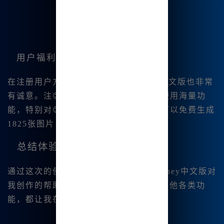
用户福利
在注册用户方面，我感觉Midjourney中文版也非常
有诚意。注😊册即赠送积分，能够免费使用海量功
能，特别对😊新手尤其友好，一年内我可以免费生成
1825张图片！
总结体验
通过这次的使用，我深刻认识到Midjourney中文版对
我创作的帮助。无论是绘图能力，还是其他各类功
能，都让我在创作的路上大大加速。