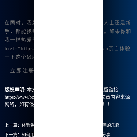
在同时，我发现在这个平台上无论是专业人士还是新
手，都能找到适🔥合自己😊的创作方式。如果你和
我一样热爱创作，强烈建议你去<👍a
href="https://www.bzu.cn">www .bzu.cn亲自体验
一下这个Midjourney中文版的强大魅力!
立即注册，开始你的创作之旅！
版权声明:
本文由【B族智能】原创，转载请保留链接:
https://www.bzu.cn/news/show/8646.html，部分文章内容来源
网络，如有侵权请联系我们删除处理。谢谢！！！
上一篇：
体验免费的Midjourney软件，畅享Mj中文绘画的乐趣
下一篇：
如何用Midjourney中文绘画？我的创作之旅分享