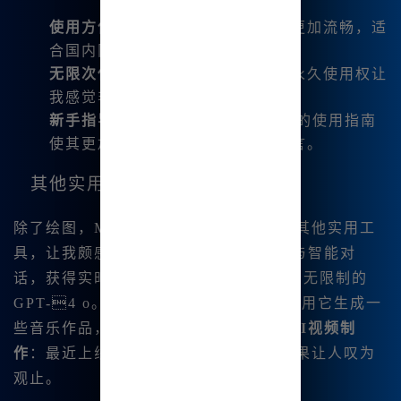
使用方便
：中文版的下载安装流程更加流畅，适
合国内网络环境。
无限次使用
：注册后，不限次数的永久使用权让
我感觉非常划算。
新手指导
：内置的MJ提词器与详细的使用指南
使其更加友好，尤其对新手用户而言。
其他实用功能
除了绘图，Midjour.ney中文版还集成了其他实用工
具，让我颇感惊喜： -
AI对话
：我可以与智能对
话，获得实时反馈和帮助，甚至可以使用无限制的
GPT-4 o。 -
音乐生成功能
：我试着用它生成一
些音乐作品，音质很好，实用性强。 -
AI视频制
作
：最近上线的Luma视频生成工具，效果让人叹为
观止。