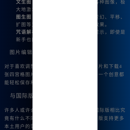
文生图
：我可以通过文字描述生成各种图像，极
大地激发了我的创作灵感。
图生图
：上传图片后，我可以通过变幻、平移、
扩图等方式进行编辑，获得独特的效果。
咒语解析
：我轻松理解各种命令和提示，即使是
新手也能做到简单使用。
图片编辑优势
对于喜欢调整图像的我来说，一键分割图片和下载4
张四宫格图片的功能简直太贴心。我的每一个创意都
能轻松保存和分享给好友。
与国际版的比较
许多人或许会问，Midjourney中文版与国际版相比究
竟有什么不同。通过我的对比发现，中文版支持更多
本土用户的需求：