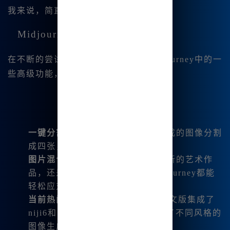
我来说，简直是太友好了。
Midjourney的强大功能详解
在不断的尝试中，我也逐渐熟悉了Midjourney中的一
些高级功能，比如：
一键分割与下载
：我可以轻松将生成的图像分割
成四张，并一键下载，非常方便。
图片混合与咒语解析
：无论是创造新的艺术作
品，还是想要解析复杂命令，Midjourney都能
轻松应对。
当前热门模型
：当前Midjourney中文版集成了
niji6和SDXL绘制，这让我体验到了不同风格的
图像生成能力。