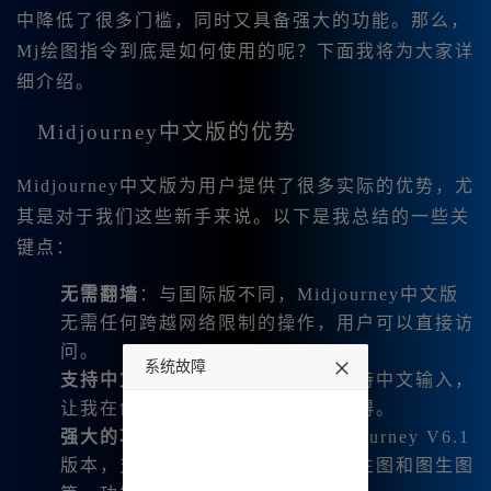
中降低了很多门槛，同时又具备强大的功能。那么，
Mj绘图指令到底是如何使用的呢？下面我将为大家详
细介绍。
Midjourney中文版的优势
Midjourney中文版为用户提供了很多实际的优势，尤
其是对于我们这些新手来说。以下是我总结的一些关
键点：
无需翻墙
：与国际版不同，Midjourney中文版
无需任何跨越网络限制的操作，用户可以直接访
问。
系统故障
支持中文输入
：界面友好，直接支持中文输入，
让我在创建内容时无需担心语言障碍。
undefined
强大的功能
：我能使用全新的Midjourney V6.1
版本，支持多种生成模式，包括文生图和图生图