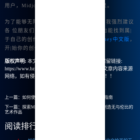
用户，Midjourney中文版的优势非常明显。
为了能够无障碍地享受这个创作的过程，我强烈建议
各 位朋友们也去尝试👍一下，相信你们也能找到属|
于自己的创作灵感与满足。访问
Midjourney中文版
，
开|始你的创作之旅吧！
版权声明:
本文由【B族智能】原创，转载请保留链接:
https://www.bzu.cn/news/show/8706.html，部分文章内容来源
网络，如有侵权请联系我们删除处理。谢谢！！！
上一篇：
如何使用Midjourney中文版？我的完整使用指南
下一篇：
探索Midjourney中文绘画API：我如何用它创造无与伦比的
艺术作品
阅读排行