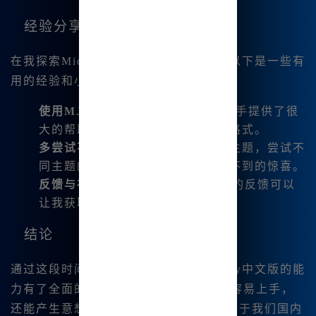
经验分享与小贴士
在我探索Midjourney中文版的过程中，以下是一些有
用的经验和小贴士：
使用MJ提词器
：这个工具真的为新手提供了很
大的帮助，能帮助我快速理解命令格式。
多尝试不同主题
：不要局限在某一主题，尝试不
同主题的绘画工作，会带给我意想不到的惊喜。
反馈与社区
：参与Midjourney社区的反馈可以
让我获取更多使用技巧和灵感。
结论
通过这段时间的体验，我对Midjourney中文版的能
力有了全面的认识。
Mj绘图指令
不仅容易上手，
还能产生意想不到的艺术效果。尤其是对于我们国内