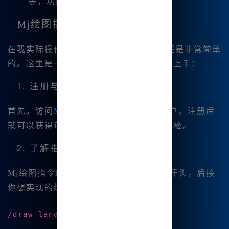
等，功能相当完备。
Mj绘图指令的基本使用
在我实际操作中，Mj绘图指令的使用过程是非常简单
的。这里是一些步骤和指南，帮助你快速上手：
1. 注册与登录
首先，访问
Midjourney中文版
，注册账户。注册后
就可以获得每天的积分，充实我的创作体验。
2. 了解指令格式
Mj绘图指令的格式相对简单。通常以“/”开头，后接
你想实现的绘图需求。例如，可以使用：
/draw landscape at sunset