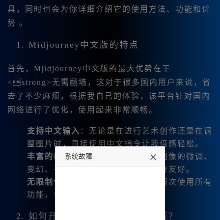
具，同时也会为你详细介绍它的使用方法、功能和优
势 。
1. Midjourney中文版的特点
首先，M|idjourney中文版的最大优势在于
<strong>无需翻墙，这对于很多国内用户来说，省
去了不少麻烦。根据我自己的体验，该平台针对国内
网络进行了优化，使用起来非常顺畅。
支持中文输入
：无论是在进行艺术创作还是在调
整图片时，直接使用中文指令让我倍感轻松。
丰富的编辑功能
：我可以轻松进行图像的微调、
系统故障
变幻、平移等操作，操作界面也十分友好。
undefined
无限制使用
：在注册后，我可以无限次使用所有
功能，省去了一年一度的费用负担。
2. 如何开始使用Midjourney中文版？