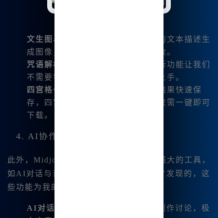
文生图与图生图
：我可以通过简单的文本描述生
成图像，还能用现有的图像进行修改。
咒语解析
：对于新手来说，咒语解析功能让我们
不需要学习复杂的命令，也能轻松上手。
四宫格一键保存
：我喜欢将创作的结果快速保
存，四宫格功能简化了这一过程，只需一键即可
下载。
4. AI协作与音乐生成
此外，Midjourney中文版还集成了一些强大的工具，
如AI对话与音乐生成功能。我也是最近才发现的，这
些功能为我的创作增添了更多可能性。
AI对话
：使用GPT-4O增强版进行创作讨论，极