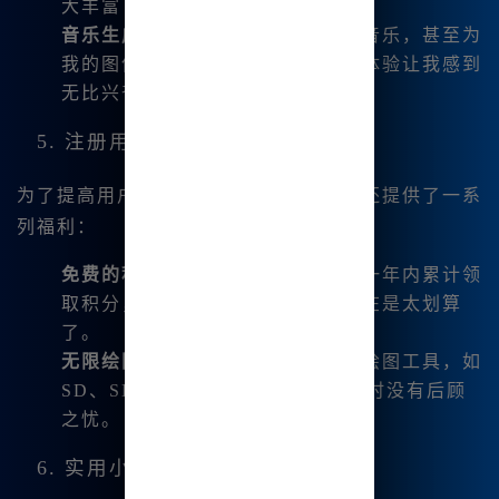
大丰富了我的灵感来源。
音乐生成
：我可以生成想要的背景音乐，甚至为
我的图像创作灵动的音轨，这样的体验让我感到
无比兴奋。
5. 注册用户福利
为了提高用户体验，Midjourney中文版还提供了一系
列福利：
免费的积分赠送
：注册用户能够在一年内累计领
取积分，这些积分可用于绘图，实在是太划算
了。
无限绘图功能
：享受各种无限量的绘图工具，如
SD、SDXL绘图等。这让我在创作时没有后顾
之忧。
6. 实用小技巧