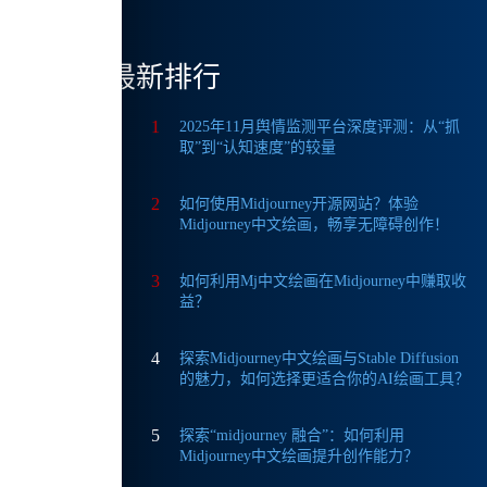
最新排行
化，无
1
2025年11月舆情监测平台深度评测：从“抓
取”到“认知速度”的较量
2
如何使用Midjourney开源网站？体验
Midjourney中文绘画，畅享无障碍创作！
。轻松
3
如何利用Mj中文绘画在Midjourney中赚取收
益？
4
探索Midjourney中文绘画与Stable Diffusion
的魅力，如何选择更适合你的AI绘画工具？
5
探索“midjourney 融合”：如何利用
Midjourney中文绘画提升创作能力？