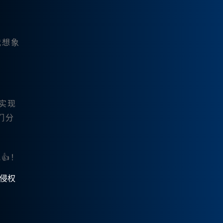
我想象
实现
们分
👍！
有侵权