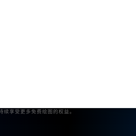
括艺|术家、设计师、学生.以及普👍通爱👍好者，他们都
草图，或者作为创作的起点。
，节省设计过程中的时间。
与设计的良好工具。
常丰富：
GPT-4O增强版，和超过10款顶尖模型。
持续享受更多免费绘图的权益。