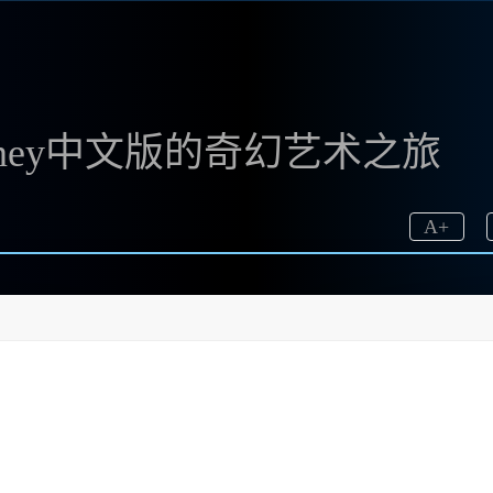
urney中文版的奇幻艺术之旅
A
+
敢相信这款工具的强大。它不仅支持中文，使用起来也异
喜无比。有没有想过，如何能快速生成令人惊艳的图像呢
www.bzu.cn</a> 来开始你的创作之旅。