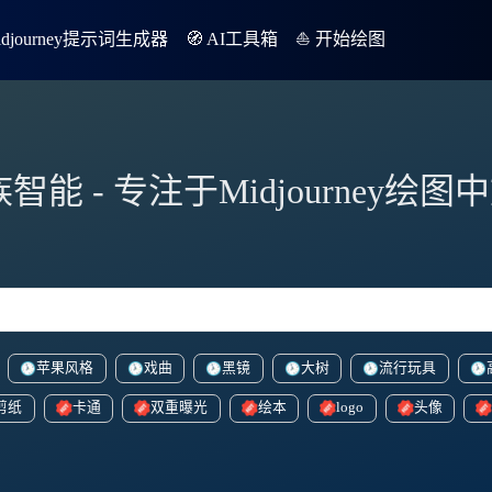
Midjourney提示词生成器
🧭 AI工具箱
⛵️ 开始绘图
族智能 - 专注于Midjourney绘
苹果风格
戏曲
黑镜
大树
流行玩具
剪纸
卡通
双重曝光
绘本
logo
头像