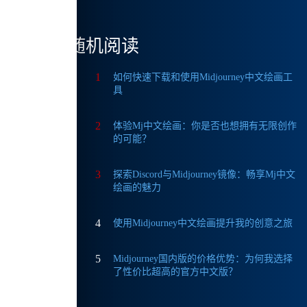
1和
随机阅读
1
如何快速下载和使用Midjourney中文绘画工
具
持图
2
体验Mj中文绘画：你是否也想拥有无限创作
的可能？
3
探索Discord与Midjourney镜像：畅享Mj中文
绘画的魅力
野。
4
使用Midjourney中文绘画提升我的创意之旅
力。
5
Midjourney国内版的价格优势：为何我选择
了性价比超高的官方中文版？