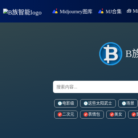
🧰 
Midjourney图库
MJ合集
B
电影级
这些太阳武士
场景
二次元
表情包
美女