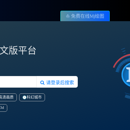
⛵️ 免费在线Mj绘图
图中文版平台
请登录后搜索
高清画质
科幻城市
3d