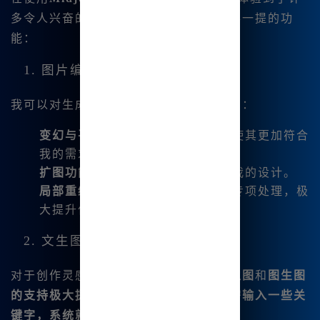
多令人兴奋的功能。以下是我认为最值得一提的功
能：
1. 图片编辑与微调
我可以对生成的图像进行许多操作，比如：
变幻与平移
：让我可以调整构图，使其更加符合
我的需求。
扩图功能
：我可以轻松放大和裁剪我的设计。
局部重绘
：对画面的特定区域进行专项处理，极
大提升作品的精细度。
2. 文生图与图生图
对于创作灵感常常绊脚的我来说，
文生图
和
图生图
的支持极大提高了我的创作效率。我只需输入一些关
键字，系统就能生成相关的图像。