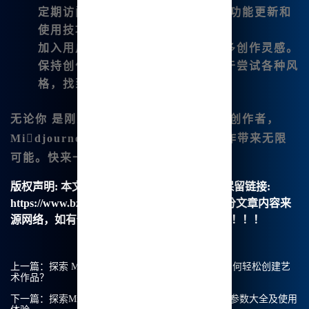
定期访问
www.bzu.cn
了解最新的功能更新和
使用技巧。
加入用户社区
：参与讨论，获取更多创作灵感。
保持创作热情
：不要害怕失败，勇于尝试各种风
格，找到属于自己的艺术表达方式。
无论你 是刚入门的 新人，还是有经验的创作者，
Midjourney中🔥文绘画
都能为你的创作带来无限
可能。快来一起探👍索吧！
版权声明:
本文由【B族智能】原创，转载请保留链接:
https://www.bzu.cn/news/show/8787.html，部分文章内容来
源网络，如有侵权请联系我们删除处理。谢谢！！！
上一篇：
探索 Midjourney中文绘画的无限可能，我如何轻松创建艺
术作品？
下一篇：
探索Midjourney中文绘画的无限可能：全新参数大全及使用