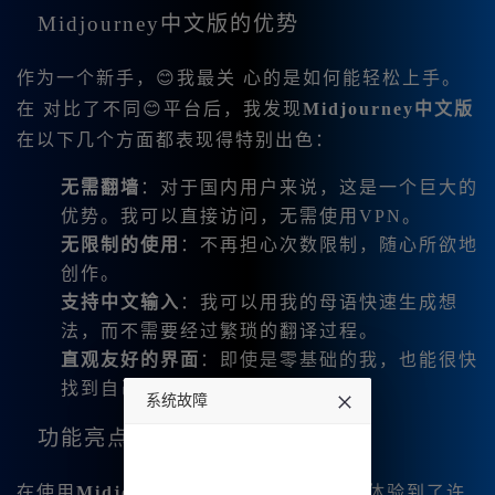
Midjourney中文版的优势
作为一个新手，😊我最关 心的是如何能轻松上手。
在 对比了不同😊平台后，我发现
Midjourney中文版
在以下几个方面都表现得特别出色：
无需翻墙
：对于国内用户来说，这是一个巨大的
优势。我可以直接访问，无需使用VPN。
无限制的使用
：不再担心次数限制，随心所欲地
创作。
支持中文输入
：我可以用我的母语快速生成想
法，而不需要经过繁琐的翻译过程。
直观友好的界面
：即使是零基础的我，也能很快
找到自己想要的功能。
系统故障
功能亮点
undefined
在使用
Midjourney中文版
的过程中，我体验到了许