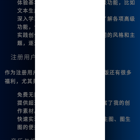
体验基本功能
：尝试使用平台的初级功能，比如
文本生成图像，逐步熟悉操作。
深入学习
：观看平台提供的教程，了解各项高级
功能，包括图片编辑和音乐生成等。
实践创作
：多加练习，勇于尝试不同的风格和主
题，逐渐找到自己的艺术风格。
注册用户的福利
作为注册用户，我发现Midjourney中文版还有很多
福利，尤其是在创作能力的提升上：
免费无限使用的GPT-4O增强版。
提供超过10款的免费模型，极大丰富了我的创
作素材。
快速实现高质量的
AI绘图
，体验文生图、图生
图的便捷。