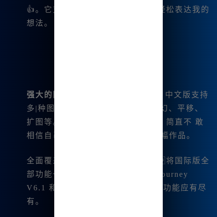
👍。它支持中文输入，让我能够轻松表达我的
想法。
强大的图片编辑功能
：Midjourney 中文版支持
多|种图片编辑操作，比如微调、变幻、平移、
扩图等。我第一次尝试这些功能时，简直不 敢
相信自己能够如此.方便地调整每一幅作品。
全面覆盖国际版功能：本版本几乎将国际版全
部功能一网打尽，支持最新的 Midjourney
V6.1 和 niji6，文生图及图生图等功能应有尽
有。