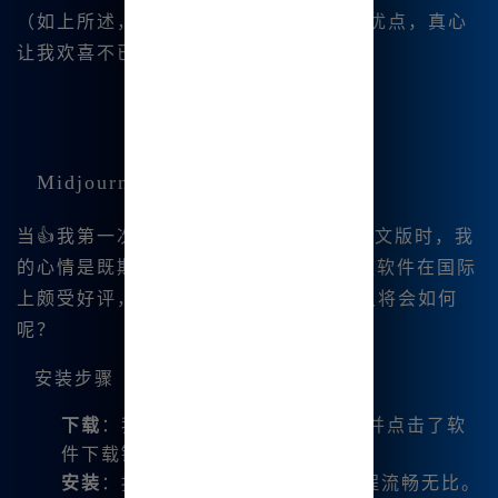
（如上所述，Midjourney 中文版的种种优点，真心
让我欢喜不已。）
Midjourney 中文版的使用体验
当👍我第一次下载并安装 Midjourney 中文版时，我
的心情是既期待又紧张。我知道这一👍款软件在国际
上颇受好评，但我在国内😊的使用体验又将会如何
呢？
安装步骤
下载
：我直接访问了
www.bzu.cn
并点击了软
件下载链接。
安装
：按照提示进行安装，整个过程流畅无比。