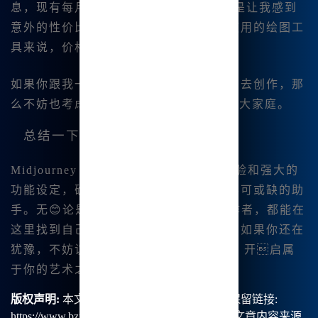
息，现有每月最低仅需9.9元的套餐，真是让我感到
意外的性价比！对于一个月能够无限制使用的绘图工
具来说，价格|真的是太|划算了。
如果你跟我一样，想要更多机会去尝试、去创作，那
么不妨也考虑加入 Midjourney 中文版的大家庭。
总结一下
Midjourney 中文绘画以其友好的用户体验和强大的
功能设定，确🔥实成为了我创作过程中不可或缺的助
手。无😊论是新手还是经验丰富🔥的创作者，都能在
这里找到自己适用的功能与便捷的服务。如果你还在
犹豫，不妨访问
www.bzu.cn
一探究竟，开启属
于你的艺术之旅吧！
版权声明:
本文由【B族智能】原创，转载请保留链接:
https://www.bzu.cn/news/show/8798.html，部分文章内容来源