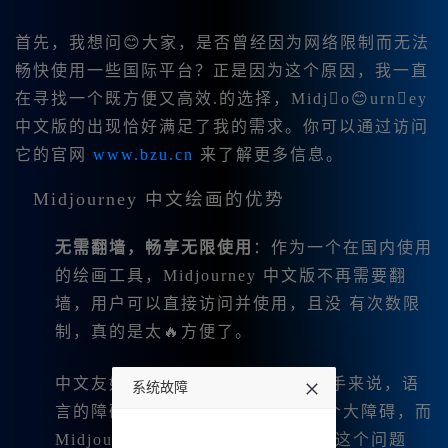
首先，我想问😊大家，是否曾经因为网络限制而无法
畅快使用一些国际平台？正是因为这个原因，我一直
在寻找一个既方便又高效.的选择，Midjo😊urney
中文版的出现恰好满足了我的需求。你可以通过访问
它的官网
www.bzu.cn
来了解更多信息。
Midjourney 中文绘画的优势
无需翻墙，畅享无限使用
：作为一个在国内使用
的绘画工具，Midjourney 中文版不再需要翻
墙，用户可以直接访问并使用，且没 有次数限
制，真的是太🔥方便了。
中文友好的用户界面：对|于许多新手来说，语
系统故障
言的障碍往往是使用外部软件的一个大障碍，而
undefined
Midjourney 中文版则完美地解决了这个问题