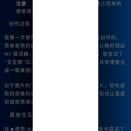
注册
：注册后我便得到了20积分，随之而来的
便是我对这款工具的全面体验。
创作过程
我第一次使用 Midj.ourney 😊中文版进行创作时，
简单易用的操作界面让我深感欣喜。我可以随时调出
MJ 提词器，提高了我的创作效率。此外，我尝试了
“文生图”😊。只需简单几行文字描述，系统便能生
成一幅美丽的图像，真是太神奇了！
对于图片的下载，我发现可以一键分割图片，轻松获
取四宫格的效果，这样虽然节省了时间，但也让我感
到成就感满满。
其他交互功能
在🔥使用 Midjourney 中文版的过程中，我也尝试了