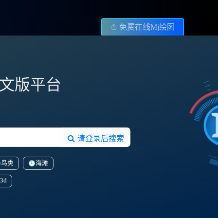
⛵️ 免费在线Mj绘图
图中文版平台
请登录后搜索
鸟类
海滩
3d