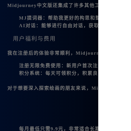
Midjourney中文版还集成了许多其他工具，比如：
MJ提词器
：帮助我更好的构思和整理创意。
AI对话
：能够进行自由对话，获取灵感，当前版本
用户福利与费用
我在注册后的体验非常顺利，Midjourney中文版
注册无限免费使用
：新用户首次注册可以享受无
积分系统
：每天可领积分，积累良多，使我能够
对于想要深入探索绘画的朋友来说，Midjourne
每月最低只需9.9元
，非常适合长期使用者。