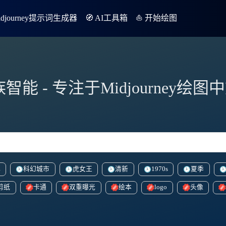
Midjourney提示词生成器
🧭 AI工具箱
⛵️ 开始绘图
族智能 - 专注于Midjourney绘
洋
科幻城市
虎女王
清新
1970s
夏季
剪纸
卡通
双重曝光
绘本
logo
头像