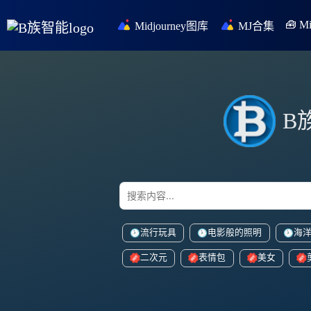
🧰 
Midjourney图库
MJ合集
B
流行玩具
电影般的照明
海
二次元
表情包
美女