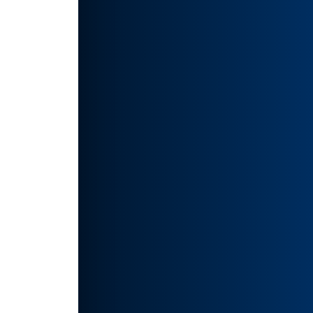
创作
息，可
如有侵