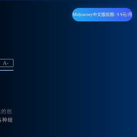
Midjourney中文版绘图- 9.9元/月
A
-
我的创
各种绘