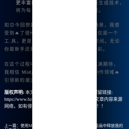
更丰富的音乐功能
：不断提升的音乐生成技术，
将为每一个用户提供无限的创作可能。
如😊今回想起刚开始使用Midjourney的场景，我感
受到🔥了很大的成长。这个平台，不仅仅是一个
工.具，更是一个让我实现艺术梦想的空间。无论
你是新手还是老手，这里都有属于你的精彩。
在这个过程中，创造的乐趣让我时😊刻充满期待，
我相信
Midjourney中文
将会在艺术创作领域🔥
引领新的潮流。
版权声明:
本文由【B族智能】原创，转载请保留链接:
https://www.bzu.cn/news/show/8822.html，部分文章内容来源
网络，如有侵权请联系我们删除处理。谢谢！！！
上一篇：
使用Midjourney：我如何在Midjourney中文绘画中释放我的