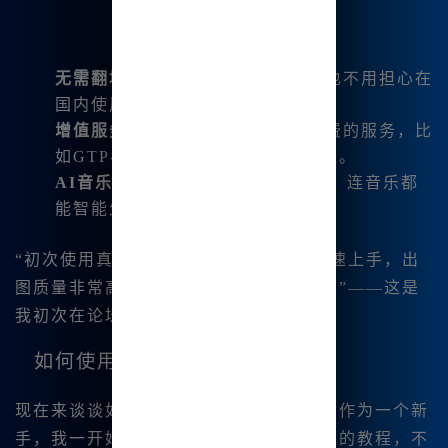
无需翻墙
：这一点真的很方便，再也不用担心在
国内使用时的翻墙问题。
增值服务
：我注册后获得了许多免费的服务，比
如GTP-4O增助版本和数款绘图模型。
AI音乐生成
：它不仅可以帮我绘画，连音乐都
能智能生成，简直是全能助手。
“初次使用真的很便捷，普通用户也能快速上手，出
图质量非常高，我简直爱上了这个工具。”——这是
我初次在论坛上与大家分享的经历。
如何使用Mj中文绘画？
现在来谈谈如何才能快速掌握这个工具。作为一个新
手，我一开始也有些茫然，不过通过简单的教程，不