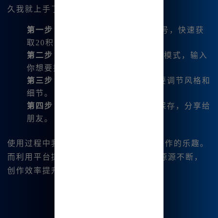
久我就上手了。
第一步
：访问
www.bzu.cn
注册帐号，快速获
取20积分。
第二步
：进入软件，选择 "文生图" 模式，输入
你想要描述的场景。
第三步
：观察生成的图片，根据需要调节风格和
细节。
第四步
：直接将你的作品一键下载保存，分享给
朋友。
使用过程中我学到了许多，也体会到了创作的乐趣。
而利用平台提供的MJ提词器，我的灵感源源不断，
创作效率提升了不少。