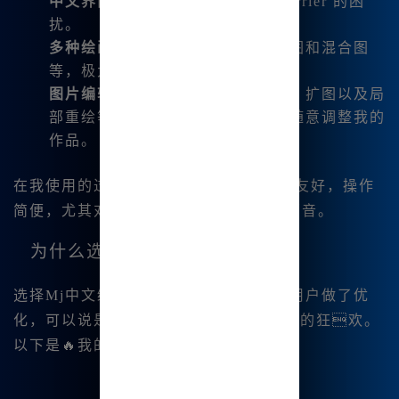
中文界面
：日常创业不再受语言 barrier 的困
扰。
多种绘画模式
：包括文生图、图生图和混合图
等，极大丰富了我的创作手段。
图片编辑功能
：微调、变幻、平移、扩图以及局
部重绘等功能，让我能够根据需要随意调整我的
作品。
在我使用的过程中，Midjourney 的界面友好，操作
简便，尤其对于新手用户，真的是一项福音。
为什么选择Mj中文绘画？
选择Mj中文绘画，正是因为它针对国内用户做了优
化，可以说是一个
Midjourney中文 用户的狂欢。
以下是🔥我的一些体验：