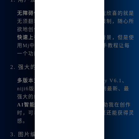
无障碍使用
：作为国内用户，最让我欣喜的就是
无须翻墙即可访问，并且没有次数限制，随心所
欲地创作。
快速上手
：我本身并不是艺术专业背景，但是使
用Mj中文绘画的界面非常友好，新手教程让每
一个功能都变得易于理解。
2. 强大的功能整合
多版本支持
：平台集成了Midjourney V6.1、
niji6版本，让每一位用户都能体验到最新、最
强大的绘画功能。
AI智能助手
：并行的AI对话系统帮助我在创作
时，可以随时咨询需要的功能，甚至还能获得灵
感。
3. 图片编辑及呈现