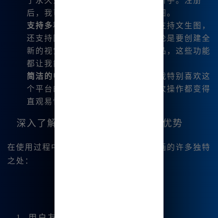
了永久免费使用的服务，尤其适合新手。注册
后，我可以每天领取积分，用于绘图。
支持多种绘画模式
：这个平台不仅支持文生图，
还支持图生图、图片混图融合。无论是要创建全
新的视觉效果，还是调整现有的作品，这些功能
都让我能够自由发挥。
简洁的中文界面
：作为中文用户，我特别喜欢这
个平台的中文界面，它使得我的每次操作都变得
直观易懂。
深入了解Midjourney中文绘画的优势
在使用过程中，我逐渐发现了Mj中文绘画的许多独特
之处：
1. 用户友好型设计