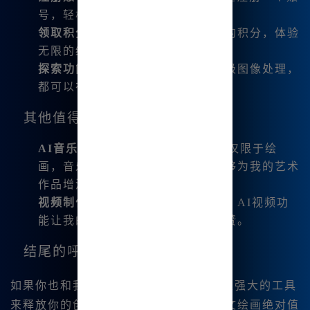
号，轻松开启你的Midjourney之旅。
领取积分
：激活后，利用每日领取的积分，体验
无限的绘图乐趣。
探索功能
：无论是基础绘画还是高级图像处理，
都可以在中文界面上自由探索。
其他值得关注的功能
AI音乐生成
：我还发现这个平台不仅限于绘
画，音乐生成的功能也很完备，能够为我的艺术
作品增添更多层次。
视频制作
：在生成静态图像的同时，AI视频功
能让我的作品得以动态呈现，非常赞。
结尾的呼唤
如果你也和我一样👍，渴望一个既方便又强大的工具
来释放你的创造力，那么Midjourney中文绘画绝对值