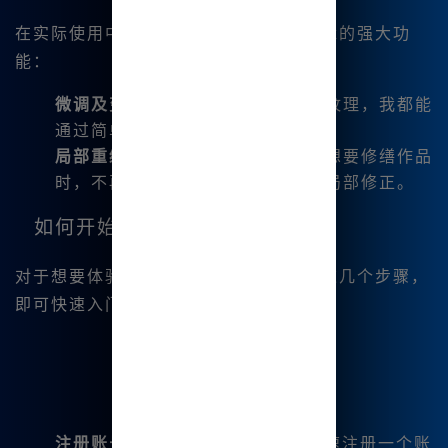
在实际使用中，我享受到了以下图片编辑的强大功
能：
微调及变幻
：无论是调整颜色还是纹理，我都能
通过简单的几步操作完成。
局部重绘和扩图
：这个功能让我在想要修缮作品
时，不再是一次重头来过，而只是局部修正。
如何开始使用Mj中文绘画？
对于想要体验的朋友们，你们只需遵循这几个步骤，
即可快速入门：
注册账号
：访问
www.bzu.cn
，快速注册一个账