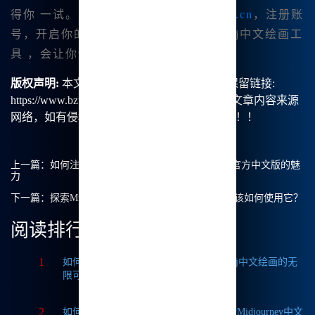
得你 一试。立即访问
https://www.bzu.cn
，注册账
号，开启你的艺术之旅吧！如此强大的mj中文绘画工
具 ，会让你惊喜连连，收获满满。
版权声明:
本文由【B族智能】原创，转载请保留链接:
https://www.bzu.cn/news/show/8831.html，部分文章内容来源
网络，如有侵权请联系我们删除处理。谢谢！！！
上一篇：
如何注册Midjourney账号？探索Midjourney官方中文版的魅
力
下一篇：
探索Midjourney中文绘画的无限可能性，我该如何使用它？
阅读排行
1
如何获取Midjourney破解版免费？探索Mj中文绘画的无
限可能
2
如何轻松实现Midjourney本地部署？探索Midjourney中文