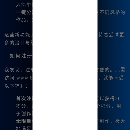
入简单的描述即可获得满意的结果。
一键分割与下载
：可以一键生成四张不同风格的
作品，方便用户保存和分享。
这些新功能大大降低了创作门槛，让我期待着尝试更
多的设计与绘画。
如何注册使用Midjourney中文版？
我发现，注册Midjourney中文版是非常方便的。只需
访问
www.bzu.cn
，按照指引进行注册👍，就能享受
以下福利：
首次注册赠送积分
：新用户注册后可以获得20
积分，每天领取，年末可获得1825个积分，用
于创作图像。
无限量使用
：发布的新版支持无限次制作，极大
地满足了我的绘图需求。