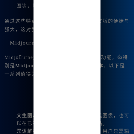
图等，增强了创作的灵活性。
通过这些特点，我感受到Midjourney中文版的便捷与
强大，这对我的创作非常有帮助。
Midjourney官方版支持的全新功能
Midjourney官😊方版引入了许多全新的功能，👍特
别是
Midjour🔥ney V6.1
及其
niji6版本
。以下是
一系列值得关注的功能：
文生图与图生图
：能够根据文字生成图像，也可
以在已有图像的基础上生成新的作品。
咒语解析
：不需要学习复杂的命令，用户只需输