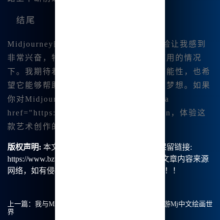
结尾
Midjourney的强大功|能和便捷的使用体验让我感到
非常兴奋，特别是在中文界面和无障碍使用的情况
下。我期待着它为我的创作带来更多的可能性，也希
望它能够帮助更多的用户实现他们的艺术梦想。如果
你对Midjourney感兴趣，欢迎访问 <a
href="https://www.bzu.cn">www.bzu.cn，体验这
款艺术创作的利器。
版权声明:
本文由【B族智能】原创，转载请保留链接:
https://www.bzu.cn/news/show/8834.html，部分文章内容来源
网络，如有侵权请联系我们删除处理。谢谢！！！
上一篇：
我与Midjourney提示词助手的完美邂逅：畅游Mj中文绘画世
界