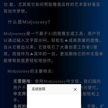
功.能，尤其是它如何帮助像我这样的艺术爱好者实
现创作梦想。
什么是Midjourney？
Midjourney是一个基于AI的图像生成工具，用户可
以通过输入文字提示，轻松生🔥成高质量的图像。
自从它推出以来，它就吸引了大量创意工作者使
用，而我作为🔥其中的一员，更加期待它的中文版本
能够帮助我更轻松地创作。
Midjourney的主要特点：
无需翻墙
：使用Midjourney中文版，我们国内
用户不再需要借助VPN工具，直接访问便可。
系统故障
中文界面
：支持中文输入，让新手也能轻松上
undefined
手。
多样的图片编辑功能
：如微调、变换、平移、扩