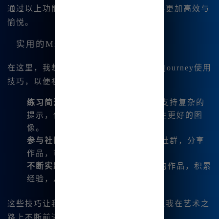
通过以上功能，我的绘画和创作过程变得更加高效与
愉悦。
实用的Midjourney使用技巧
在这里，我想和大家分享一些实用的Midjourney使用
技巧，以便初学者能够快速上手：
练习简洁的描述
：虽然Midjourney支持复杂的
提示，但简洁明了的描述常常能产生更好的图
像。
参与社区
：加入Midjourney相关的社群，分享
作品，可以得到更多反馈和启发。
不断实践
：多尝试不同风格和类型的作品，积累
经验，从中寻找自己的风格。
这些技巧让我的创作过程更加顺利，也让我在艺术之
路上不断前进。