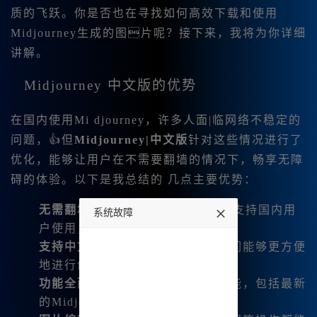
质的飞跃。你是否也在寻找如何高效下载和使用
Midjourney生成的图片呢？接下来，我将为你详细
讲解。
Midjourney 中文版的优势
在国内使用Mi djourney，许多人面|临网络不稳定的
问题，👍但
Midjourney|中文版
针对这些情况进行了
优化，能够让用户在不需要翻墙的情况下，畅享无障
碍的体验。以下是我总结的 几点主要优势：
无需翻墙
：Midjourney中文版完全支持国内用
系统故障
户使用，不再需要复杂的设置。
undefined
支持中文输入
：直接输入中文令我们能够更方便
地进行创作和交流。
功能全面
：覆盖了国际版的所有功能，包括最新
的Midjourney V6.1和niji6版本。