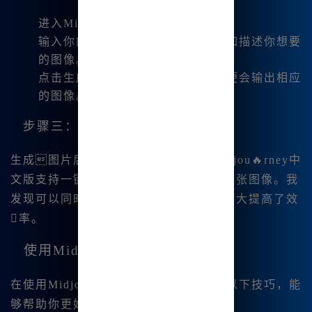
进入Midjourney的绘图界面。
输入你的绘图指令（中文支持），如描述你想要
的图像。
点击生成按钮，等待几秒钟，系统便会输出相应
的图像。
步骤三：一键下载
生成图片后，你会看到下载选项。Midjou🔥rney中
文版支持一键下载功能，可以轻松保存多张图像。我
发现可以同时生成并保存四张图像，这极大提高了效
率。
使用Midjourney的实用技巧
在使用Midjourney的过程中，我总结了以下技巧，能
够帮助你更好地利用这款工具：