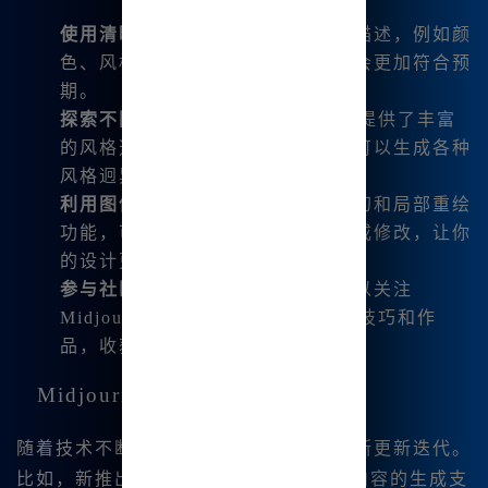
使用清晰的描述
：尽量使用具体的描述，例如颜
色、风格和元素，这样生成的图像会更加符合预
期。
探索不同风格
：Midjourney中文版提供了丰富
的风格选项，尝试使用不同的风格可以生成各种
风格迥异的作品。
利用图像变换功能
：使用微调、变幻和局部重绘
功能，可以对生成的图像进行加强或修改，让你
的设计更加完美。
参与社区分享
：在使用过程中，可以关注
Midjourney的用户社区，互相分享技巧和作
品，收获更多灵感。
Midjourney的未来潜力
随着技术不断进步，Midjourney也在不断更新迭代。
比如，新推出的功😊能已经包括对视频内容的生成支