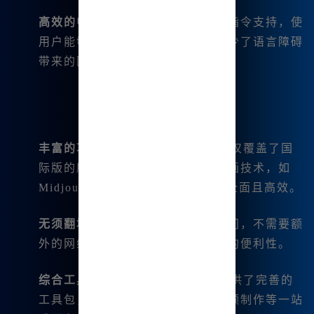
高效的中文支持
：通过中文界面和指令支持，使
用户能够更加流畅地进行创作，减少了语言障碍
带来的困扰。
丰富的功能
：Midjourney中文版不仅覆盖了国
际版的所有功能，还支持最新的绘画技术，如
Midjourney V6.1、niji6等，功能全面且高效。
无须翻墙
：国内用户可以无障碍访问，不需要额
外的网络工具，这大大提升了使用的便利性。
综合工具包
：Midjourney中文版提供了完善的
工具包，包括绘图、音乐生成、视频制作等一站