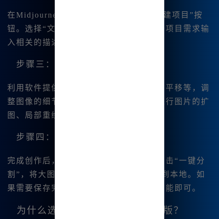
在Midjourney中文版主界面上，点击“新建项目”按
钮。选择“文生图”或“图生图”功能，根据项目需求输
入相关的描述或上传图像。
步骤三：调整和编辑
利用软件提供的图片编辑工具，如微调、平移等，调
整图像的细节。可以根据个人创作需求进行图片的扩
图、局部重绘等操作。
步骤四：导出和保存
完成创作后，用户可以选择导出图像。点击“一键分
割”，将大图分割为四宫格图片，并保存到本地。如
果需要保存完整图像，直接选择“下载”功能即可。
为什么选择Midjourney官方中文版？