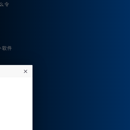
什么令
外软件
络环