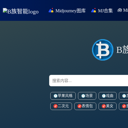
🧰 
Midjourney图库
MJ合集
B
苹果风格
场景
戏曲
二次元
表情包
美女