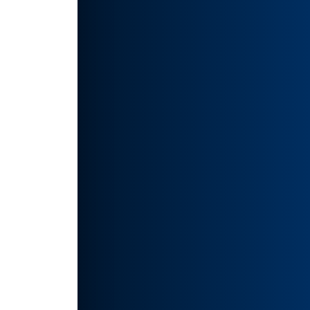
再创
望的
得以尽
cn
.，