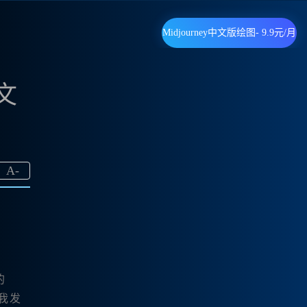
Midjourney中文版绘图- 9.9元/月
文
A
-
的
我发