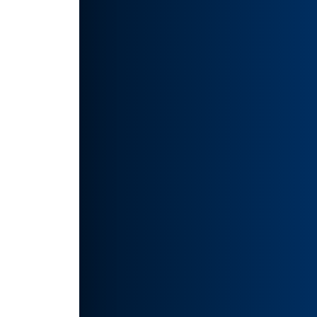
特的创
能使
实用的