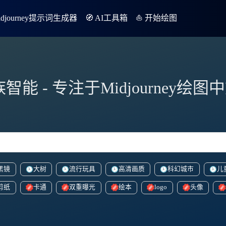
Midjourney提示词生成器
🧭 AI工具箱
⛵️ 开始绘图
族智能 - 专注于Midjourney绘
黑镜
大树
流行玩具
高清画质
科幻城市
儿
剪纸
卡通
双重曝光
绘本
logo
头像