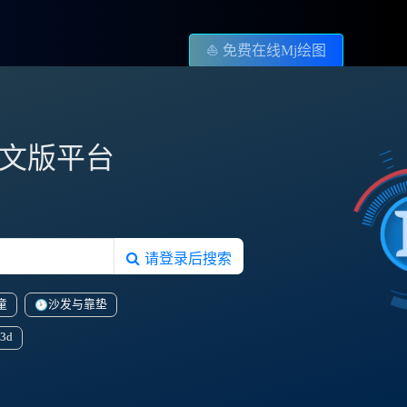
⛵️ 免费在线Mj绘图
图中文版平台
请登录后搜索
童
沙发与靠垫
3d