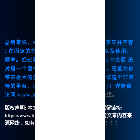
总结来说，
Midjourney年费多少
的问题其实并不存
在固定的答案，它取决于你选择的套餐以及使用
频率。经过我的探讨与比较，
Midjourney中文版
绝
对是一个值得尝试的工具。不仅价格合理，还能为你
带来极大的创作自由。我鼓励大家也来试试這个非常
棒的平台，
释放你的创作潜力< /strong>！详情请
访问
www.bzu.cn
，我相信你绝对不会失望。
版权声明:
本文由【B族智能】原创，转载请保留链接:
https://www.bzu.cn/news/show/8910.html，部分文章内容来
源网络，如有侵权请联系我们删除处理。谢谢！！！