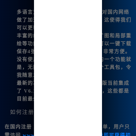
多语言支持
：Midjourney中文版针对国内网络
做了加速优化，
支持直接输入中文
，这使得我们
可以更轻松地表达想法。
丰富的编辑工具
：如微调、变幻、扩图和局部重
绘等功能，让作品更加完美。我们可以一键下载
保存4张 Midjourney 四宫格图片，非常方便。
没有使用次数限制
：我非常喜欢它的一个功能就
是，无限制永久使用插件，配合整个工具包，令
我随意发挥创意。
最新的功能支持
：Midjourney中文版当前集成
了 V6.1、niji6 及 SDXL 绘图工具，这些都是
目前最先进的绘图模式。
如何注册与体验
在国内注册
Midjourney体验版
非常简单，用户只
需访问
www.bzu.cn
，按照提示完成注册即可获得初