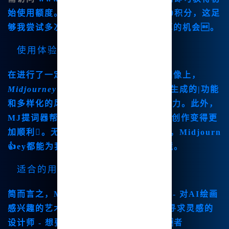
始使用额度。特别是
首次注册后会赠送20积分
，这足
够我尝试多次创作，这也是一个非常划算的机会。
使用体验与评价
在进行了一定的使用后，我发现在处理图像上，
Midjourney内网版
的表现出色。它快速生成的|功能
和多样化的风格让我感受到AI绘画的魅力。此外，
MJ提词器
帮 助我更轻松地撰写提示，让创作变得更
加顺利。无论是新手还是有经验的用户，Midjourn
👍ey都能为我们提供一个舒适的创作环境。
适合的用户群体
简而言之，Mid👍journey非常适合： - 对AI绘画
感兴趣的艺术.爱好者 - 希👍望在创作中寻求灵感的
设计师 - 想要高效生成插画的内容创作者