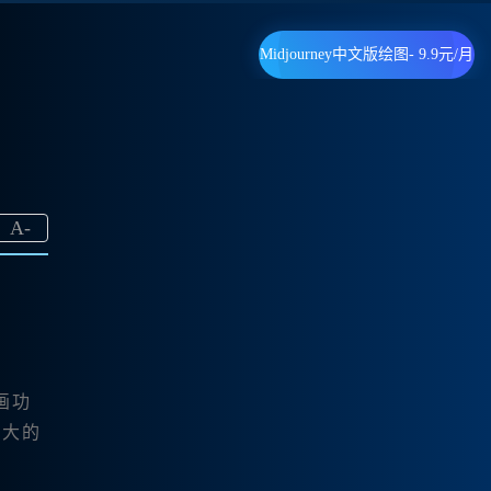
Midjourney中文版绘图- 9.9元/月
？
A
-
画功
强大的