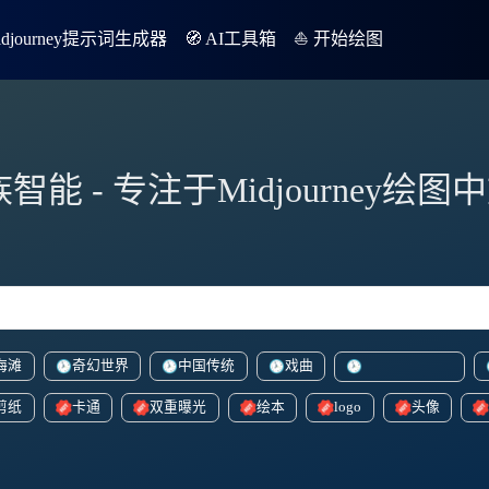
Midjourney提示词生成器
🧭 AI工具箱
⛵️ 开始绘图
族智能 - 专注于Midjourney绘
海滩
奇幻世界
中国传统
戏曲
vibrantcartoonish
剪纸
卡通
双重曝光
绘本
logo
头像