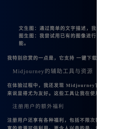
文生图
：通过简单的文字描述，我快速生成了出
图生图
：我尝试用已有的图像进行扩图和重绘，得到
能。
我特别欣赏的一点是，它支持
一键下载
四张Midjo
Midjourney的辅助工具与资源
在体验过程中，我还发现
Midjourney官方中文版
配
来说显得尤为友好。这些工具让我在使用中减少了很
注册用户的额外福利
注册用户还享有各种福利，包括不限次数的GPT-4O
富的资源可供利用。更令人兴奋的是，音乐生成功能也