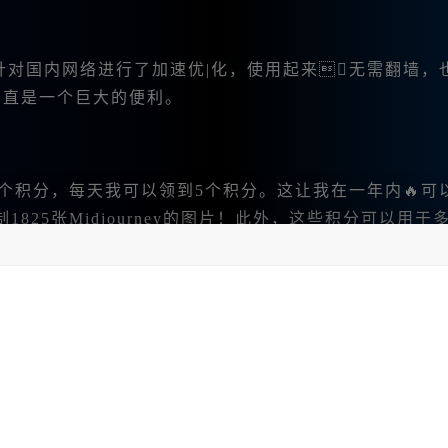
对国内网络进行了加速优|化，使用起来无需翻墙，也
简直是一个巨大的便利。
个积分，每天我可以领到5个积分。这让我在一年内🔥可
1825张Midjourney的图片！此外，这些积分可以用于
还提供了像dalle-3、flux、SD-3绘🔥图、可灵绘图等多
了我的创作。