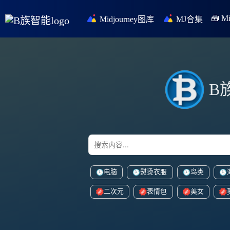
🧰 
Midjourney图库
MJ合集
B
电脑
熨烫衣服
鸟类
二次元
表情包
美女