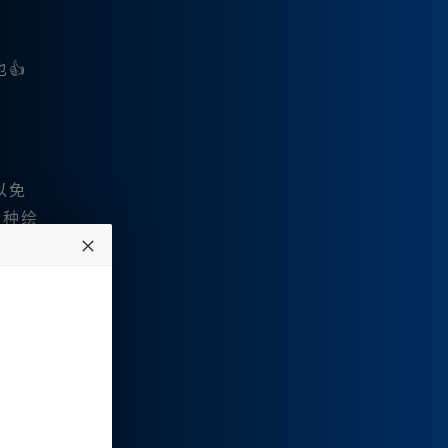
👍
以免
多种绘
种工