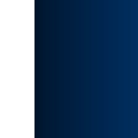
多了。
压力
自由