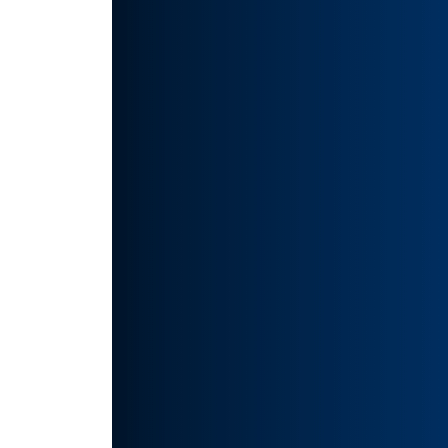
化。
功
手用户
有丰