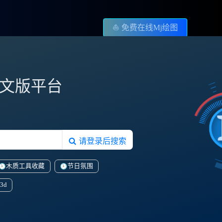
⛵️ 免费在线Mj绘图
图中文版平台
请登录后搜索
木质工具收藏
节日氛围
3d