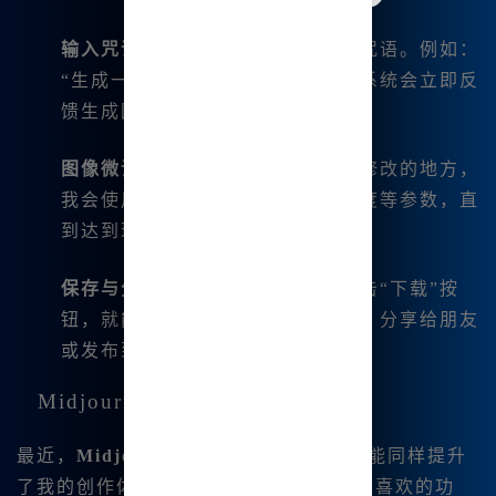
输入咒语
：我根据自己的想法输入咒语。例如：
“生成一幅日落的风景画”，输入后系统会立即反
馈生成图像的结果。
图像微调
：如果生成的图像有需要修改的地方，
我会使用微调功能，调整颜色、亮度等参数，直
到达到理想效果。
保存与分享
：完成绘图后，简单点击“下载”按
钮，就能将高清的作品保存在本地，分享给朋友
或发布到社交媒体上。
Midjourney的最新功能
最近，
Midjourney中文版
新增的一些功能同样提升
了我的创作体验，这里列出了几个我特别喜欢的功