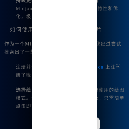
持续更新和新版本支持
：我一直在用
Midjourney V6.1，它包含了最新的特性和优
化，极为推荐。
如何使用Midjourney生成高清图片
作为一个
Midjourney中文绘画
的新手，我经过尝试
摸索出了一些简单的使用步骤：
注册并登录：首先，我在
www.bzu.cn
上注
册了账号，进入平台，体验流畅。
选择绘图模式
：在主界面上选择我想使用的绘图
模式。无论是静态图像还是动态图像，只需简单
点击即可进行选择。