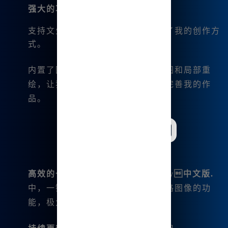
强大的功能
：
undefined
支持文生图、图生图，极大地丰富了我的创作方
式。
内置了图像编辑功能，如微调、扩图和局部重
绘，让我能够根据需求不断修改和完善我的作
品。
高效的一键👍操作
：在
Midjour ney中文版.
中，一键分割图片和下载四张四宫格图像的功
能，极大地提高了我的创作效率。