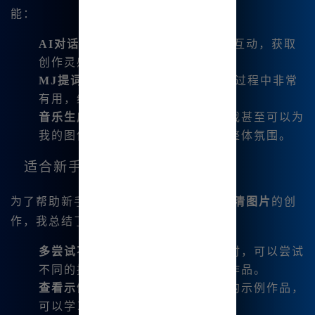
能：
AI对话
：可以与内置的AI模型进行互动，获取
创作灵感。
MJ提词器
：这个工具在写作和构思过程中非常
有用，给我提供了很多建议和灵感。
音乐生成
：有了音乐生成的功能，我甚至可以为
我的图像创作配上背景音乐，增加整体氛围。
适合新手的使用技巧
为了帮助新手更好地掌握
Midjourney高清图片
的创
作，我总结了以下几点实用技巧：
多尝试不同的咒语
：在输入关键词时，可以尝试
不同的描述词语，生成出多样化的作品。
查看示例作品
：平台上有很多优秀的示例作品，
可以学习别人的创作思路和风格。