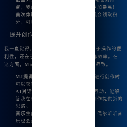
费，我的订阅成本大大降低，体验更加亲民！
首次体验送积分
：新用户注册后有机会领取积
分，可以免费绘图，极为划算。
提升创作的智能工具
我一直觉得，一个好的绘图工具不仅在于操作的便
利性，还在于能够结.合现代科技提高创作效率。在
这方面，
Midjourney中文版
表现得淋漓尽致。
MJ提词器
：专为新手设计，让我在进行创作时
可以获得灵感和指导。
AI对话功能
：与内置的AI模型进行互动，能解
答我在使用过程中的疑惑，为我的创作提供新的
思路。
音乐生成功能
：结合我的艺术创作，偶尔听听音
乐也会激发我的灵感。