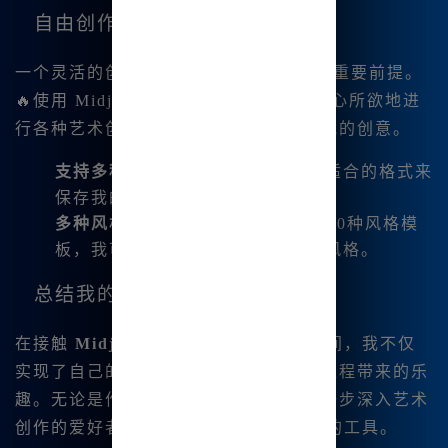
自由创作的环境
一个灵活的创作环境是我产生好作品的重要前提。
🔥使用
Midjourney中文绘画，我可以随心所欲地进
行各种艺术创作，不受限制，充分释放我的创意。
支持多种文件格式
：我可以选择最适合的格式来
保存我的作品，非常方便。
多种风格选择
：平台提供了超过1800种风格模
板，我可以轻松找到适合我的创作风格。
总结我的体验
在接触
Midjourney中文绘画
的这段时间，我不仅
实现了自己的艺术创意，还享受了整个过程带来的乐
趣。无论是作为一个新手，还是想进一步深入艺术
创作的爱好者，|我都强烈推荐这个强大的工具。