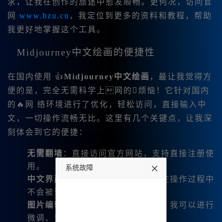
求，让我在创作的旅途中愈发顺畅。更何况，访问官
网
www.bzu.cn
，我定位到更多的资料和教程，帮助
我更好地掌握这个工具。
Midjourney中文绘画的便捷性
在国内使用 👍
Midjourney中文绘画
，最让我觉得方
便的是，完全无需科学上网的烦恼！它针对国内
的🔥网 络环境进行了优化，轻松访问，直接输入中
文，一切操作流畅无比。这里有几个关键点，让我深
刻体会到它的便捷：
无需翻墙
：直接访问官方网站，支持直接注册使
用。
系统故障
中文界面
：用户友好的设计，让我在操作过程中
undefined
不会被语言障碍所困扰。
图片编辑多样化
：不再拘泥于原图，我可以进行
微调、变幻、平移等多种编辑。