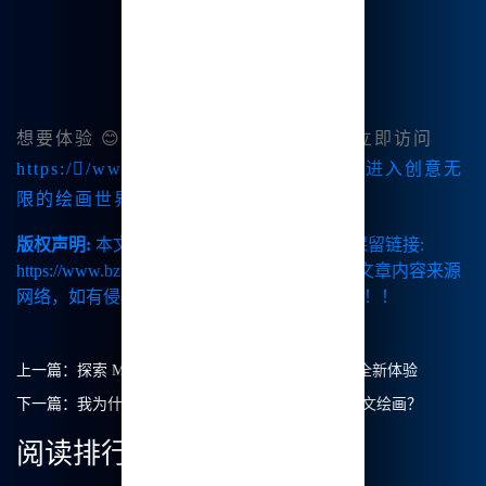
想要体验 😊
Midjourney中文绘画
吗？立即访问
https://www.bzu.cn<./🔥a>，与我一起进入创意无
限的绘画世界吧！
版权声明:
本文由【B族智能】原创，转载请保留链接:
https://www.bzu.cn/news/show/8959.html，部分文章内容来源
网络，如有侵权请联系我们删除处理。谢谢！！！
上一篇：
探索 Midjourney 中文官网：Mj中文绘画的全新体验
下一篇：
我为什么选择Midjourney官方中文版进行中文绘画？
阅读排行