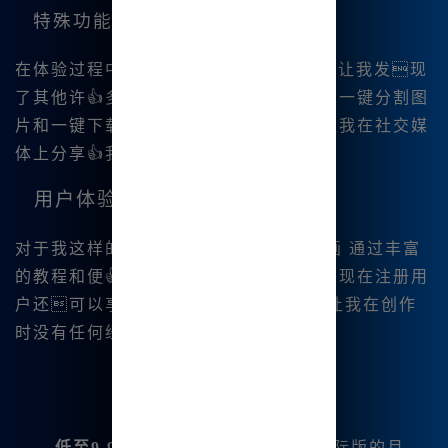
特殊功能展示
在体验过程中，
Midjourney中文绘画
还让我发现
了其他许👍多隐藏的亮点。例如，我常用一键分割图
片和一键下载保存四张四宫格图片，这让我在社交媒
体上分享👍我的创作变得快捷简单。
用户体验和经济性
对于我这样的新手，
Midjourney中文绘画 通过丰富
的教程和便👍捷的操作使得我轻松上手。现在注册用
户还可以享受
无限量使用
的福利，让我在创作
时没有任何经济负担。
低至9.9元起的订阅方式
：相较于国际版的月