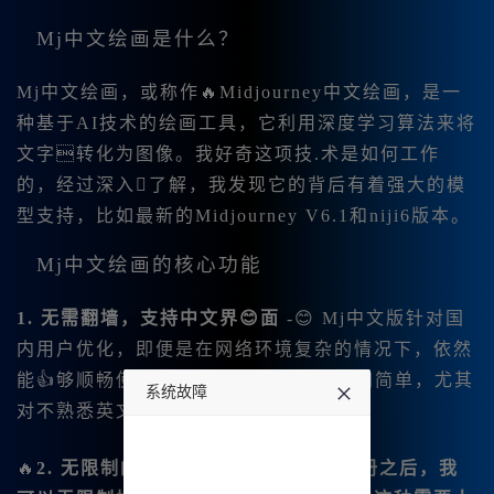
Mj中文绘画是什么？
Mj中文绘画，或称作🔥Midjourney中文绘画，是一
种基于AI技术的绘画工具，它利用深度学习算法来将
文字转化为图像。我好奇这项技.术是如何工作
的，经过深入了解，我发现它的背后有着强大的模
型支持，比如最新的Midjourney V6.1和niji6版本。
Mj中文绘画的核心功能
1. 无需翻墙，支持中文界😊面
-😊 Mj中文版针对国
内用户优化，即便是在网络环境复杂的情况下，依然
能👍够顺畅使用。 - 中文输入让操作更加简单，尤其
系统故障
对不熟悉英文的用户极为友好。
undefined
🔥
2. 无限制的使用次数 - 我发现在🔥注册之后，我