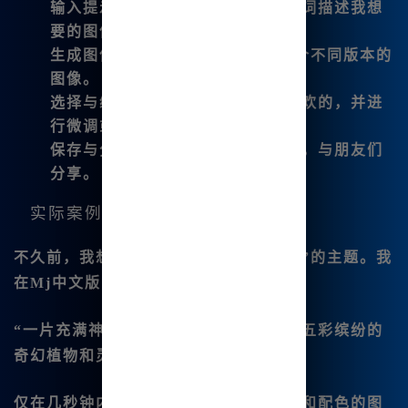
输入提示词：
使用简洁明了的提示词描述我想
要的图像。
生成图像：
点击生成，我会收到4个不同版本的
图像。
选择与编辑：
在其中挑选出我最喜欢的，并进
行微调或编辑。
保存与分享：
将最终作品保存下来，与朋友们
分享。
实际案例分享
不久前，我想要创作一个关于“梦幻森林”的主题。我
在Mj中文版中输入了以下描述：
“一片充满神秘光芒的梦幻森林，里面有五彩缤纷的
奇幻植物和灵动的动物。”
仅在几秒钟内，我就收到了4张不同风格和配色的图