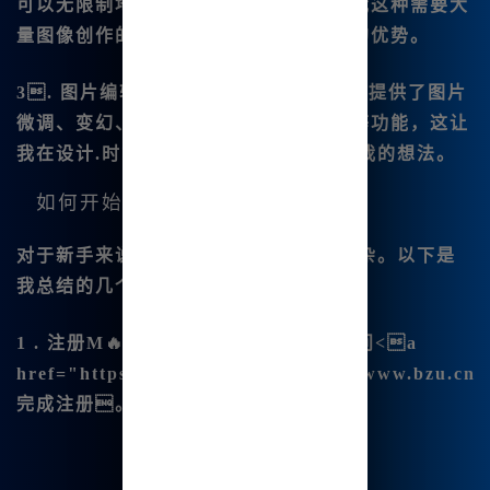
可以无限制地使用多👍种功能。这对于我这种需要大
量图像创作的用户来说无疑是一个巨大的优势。
3. 图片编辑功能
- Midjourney中文版提供了图片
微调、变幻、平移、扩图、🔥局部重绘等功能，这让
我在设计.时能够更加灵活，更好地实现我的想法。
如何开始使用Mj中文绘画？
对于新手来说，使用Mj中文绘画并不复杂。以下是
我总结的几个简单步骤：
1 . 注册M🔥idjourney中文版账号
- 访问<a
href="https://www.bzu|.cn">https://www.bzu.cn
完成注册。