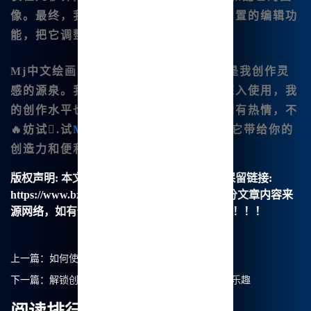
像。最终，我选择了其中一张，并通过内置的编辑功
能，把它调整得更加完美。
Mj中文绘画不仅仅是一个绘图工具，更是我创作灵
感的源泉。我相信随着我对这款软件的深入使用，我
的创作水平也会不断提高。如果你对绘图有热情，不
🔥妨试.试
Midjourn😊ey中文版
，体验它带给你的
创造力和便利性！
版权声明:
本文由【B族智能】原创，转载请保留链接:
https://www.bzu.cn/news/show/8966.html，部分文章内容来
源网络，如有侵权请联系我们删除处理。谢谢！！！
上一篇：
如何使用Mj中文绘画，让创作无界限
下一篇：
解锁创意：使用Midjourney中文绘画的无穷乐趣