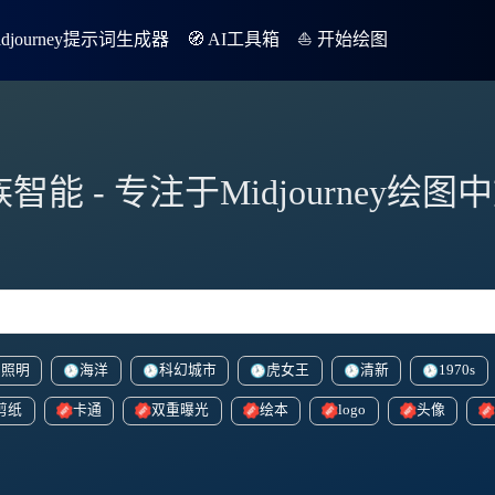
Midjourney提示词生成器
🧭 AI工具箱
⛵️ 开始绘图
族智能 - 专注于Midjourney绘
的照明
海洋
科幻城市
虎女王
清新
1970s
剪纸
卡通
双重曝光
绘本
logo
头像