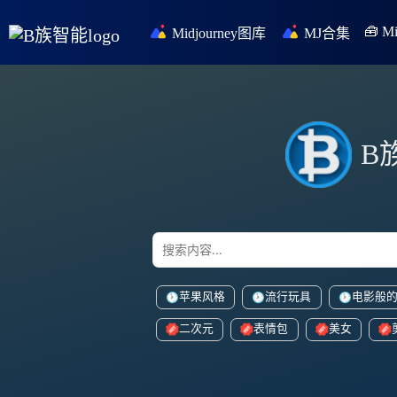
🧰 
Midjourney图库
MJ合集
B
苹果风格
流行玩具
电影般
二次元
表情包
美女