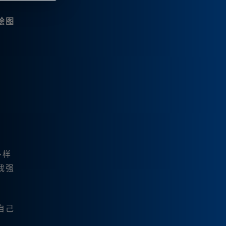
绘图
。
多样
我强
自己