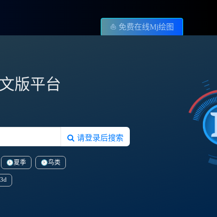
⛵️ 免费在线Mj绘图
图中文版平台
请登录后搜索
夏季
鸟类
3d