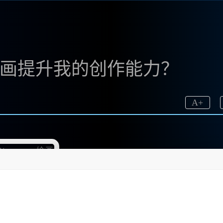
中文绘画提升我的创作能力？
A
+
成为了不可或缺的工具之一。我想和大家分享我的经验，
有想过使用Midjourney进行👍创 作？它的优势到