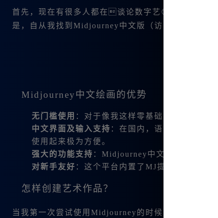
首先，现在有很多人都在谈论数字艺😊 术，尤其
是，自从我找到Midjourney中文版（访问官网：
www.
Midjourney中文绘画的优势
无门槛使用
：对于像我这样零基础的新手来说，Mi
中文界面及输入支持
：在国内，语言是一大障碍
使用起来极为方便。
强大的功能支持
：Midjourney中文版支持
对新手友好
：这个平台内置了MJ提词器，无论
怎样创建艺术作品？
当我第一次尝试使用Midjourney的时候，我充满