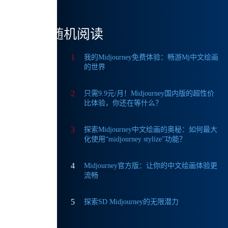
随机阅读
1
我的Midjourney免费体验：畅游Mj中文绘画
的世界
2
只需9.9元/月！Midjourney国内版的超性价
比体验，你还在等什么？
3
探索Midjourney中文绘画的奥秘：如何最大
画效
化使用“midjourney stylize”功能？
复杂命
4
Midjourney官方版：让你的中文绘画体验更
流畅
绘，
5
探索SD Midjourney的无限潜力