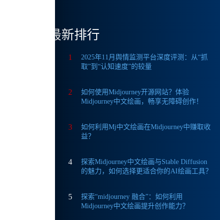
手。但
最新排行
1
2025年11月舆情监测平台深度评测：从“抓
取”到“认知速度”的较量
2
如何使用Midjourney开源网站？体验
Midjourney中文绘画，畅享无障碍创作！
绘图。
3
如何利用Mj中文绘画在Midjourney中赚取收
文，
益？
4
探索Midjourney中文绘画与Stable Diffusion
的魅力，如何选择更适合你的AI绘画工具？
5
探索“midjourney 融合”：如何利用
Midjourney中文绘画提升创作能力？