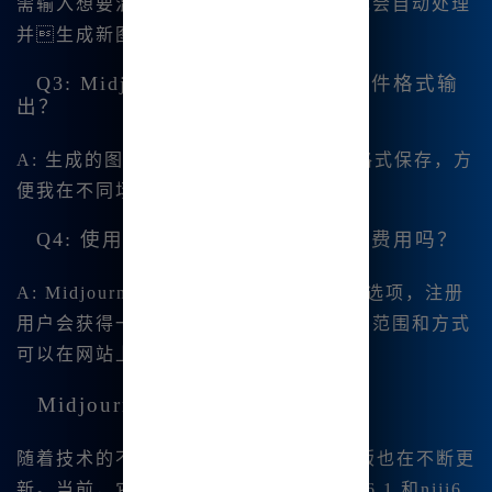
需输入想要混合的图像的相关描述，系统会自动处理
并生成新图像。
Q3: Midjourney中文版支持哪些文件格式输
出？
A: 生成的图像一般可以以JPEG和PNG格式保存，方
便我在不同场合下使用和分享。
Q4: 使用Midjourney中文版会产生费用吗？
A: Midjourney中文版提供了免费使用的选项，注册
用户会获得一定的积分奖励，具体的使用范围和方式
可以在网站上查看清楚。
Midjourney中文版的未来展望
随着技术的不断发展，Midjourney中文版也在不断更
新。当前，它已经 集成了Midjourney V6.1 和niji6