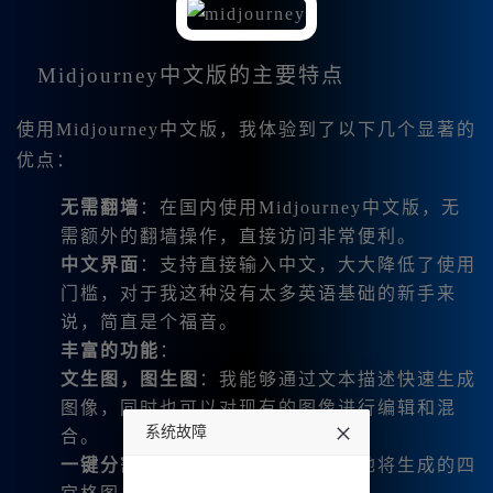
Midjourney中文版的主要特点
使用Midjourney中文版，我体验到了以下几个显著的
优点：
无需翻墙
：在国内使用Midjourney中文版，无
需额外的翻墙操作，直接访问非常便利。
中文界面
：支持直接输入中文，大大降低了使用
门槛，对于我这种没有太多英语基础的新手来
说，简直是个福音。
丰富的功能
：
文生图，图生图
：我能够通过文本描述快速生成
图像，同时也可以对现有的图像进行编辑和混
系统故障
合。
一键分割和保存功能
：我可以方便地将生成的四
undefined