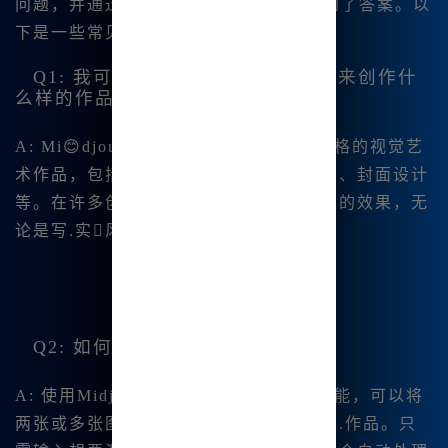
问题，并通过实践和网站的FAQ部分找到了答案。以
下是一些常见问题及其解答：
Q1: 我可以使用Midjourney中文版来创作什
么样的作品？
A: Mi😊djourney中文版适合创作各种风格的视觉艺
术作品，包括但不限于插画、概念艺术、封面设计
等。在许多创作案例中，用户能获得惊人的效果，无
论是写.实风格还是 抽象风格。
Q2: 如何进行图片的混合和融合？
A: 使用Midjo😊urney中文版的混合功能，可以将
两张或多张图像进行结合，生成新的艺术.作品。只