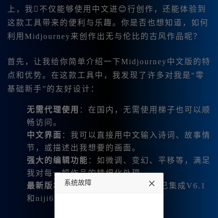
上，我不仅能够使用中文进😊行创作，还能体验到
这款工具带来的便利与乐趣。你是否也想知道，如何
利用Midjourney来创作出无与伦比的古风作品呢？
首先，让我给你简单介绍一下Midjourney中文版的特
点和优势。在这款工具中，我发现了许多对我是“零
基础新手”的友好设计：
无需代理使用
：在国内，无需使用梯子也可以顺
畅访问。
中文界面
：我可以直接用中文输入诗词、故事情
节，或描述出我想要的画面。
强大的编辑功能
：如微调、变幻、平移等，满足
我对每一幅作品的精细化处理。
系统故障
最新版本支持
：Midjourney中文版已集成V6.1
和niji6版本的全部功能。
undefined