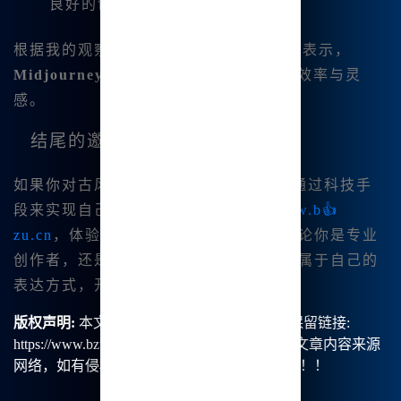
良好的创作氛围。
根据我的观察和统计，大约有70%的用户表示，
Midjourney中文绘画
提升了他们的创作效率与灵
感。
结尾的邀请
如果你对古风绘画也怀有热情，并|希望通过科技手
段来实现自己的创作梦想，欢迎访问
www.b👍
zu.cn
，体验Midjourney的无穷魅力。无论你是专业
创作者，还是初学者，都能在这里找到属于自己的
表达方式，开启你的古风艺术之旅！
版权声明:
本文由【B族智能】原创，转载请保留链接:
https://www.bzu.cn/news/show/9021.html，部分文章内容来源
网络，如有侵权请联系我们删除处理。谢谢！！！