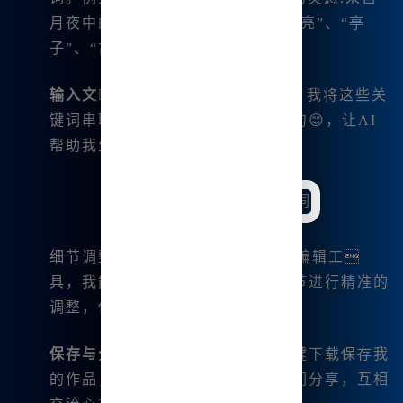
月夜中的古老亭子，关键词包括“月亮”、“亭
子”、“古风”、“静谧”等。
输入文👍本
：使用Midjourney时，我将这些关
键词串联起来，构造出我的创作语句😊，让AI
帮助我生成初步的作品。
细节调整：通过使用Midjourney的编辑工
具，我能够对图像的色彩、光影细节进行精准的
调整，使其更符合我的审美。
保存与分享
：创造完成后，通过一键下载保存我
的作品，接着在社交平台上与朋友们分享，互相