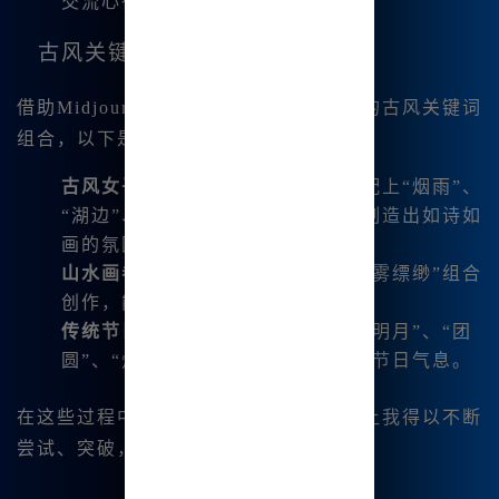
交流心得与看法。
古风关键词的应用实例
借助Midjourney，我时常用到几种常见的古风关键词
组合，以下是我的一些心得：
古风女子
：描绘穿着汉服的女子，配上“烟雨”、
“湖边”、“落花”作为关键词，能够制造出如诗如
画的氛围。
山水画卷
：以“苍山”、“绿水”、“云雾缥缈”组合
创作，能够捕捉自然的灵动之美。
传统节日
：例如，中秋节可以使用“明月”、“团
圆”、“灯笼”等元素，展现出浓厚的节日气息。
在这些过程中，Midjourney的强大功能让我得以不断
尝试、突破，创作出更加唯美的作品。