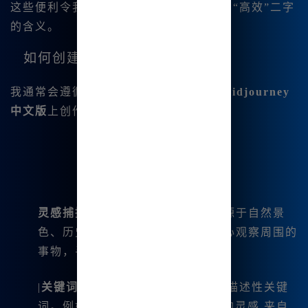
这些便利令我在使用过程中，真正体会到“高效”二字
的含义。
如何创建古风作品
我通常会遵循以下几个步骤，帮助我在
Midjourney
中文版
上创作古风作品：
灵感捕捉
：古风作品的灵感常常来源于自然景
色、历史人物或神话故事。我会用心观察周围的
事物，寻找独特的切入点。
|
关键词🔥提取
：我会将灵感转化为描述性关键
词。例如，我|其中一个古风作品的灵感.来自