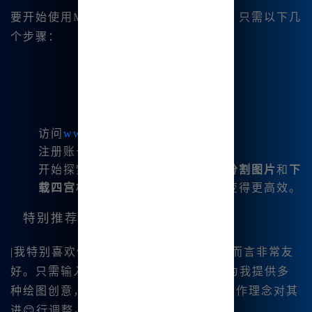
要开始使用Midjourney中文版非常简单，只需以下几
个步骤：
访问
www.bzu.cn
注册账号，并领取首次使用的积分。
开始探索各种绘图功能，包括
一键分割图片
和
下
载四宫格图片
的选项，让我的工作变得更高效。
特别推荐：MJ提词器
|我特别喜欢使用MJ提词器，这对于新手而言非常友
好。只需输入简短的提示，系统|就能够为我提供多
种绘图创意，当然，我也可以根据我的创作理念对其
进😊行调整。