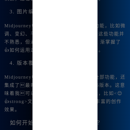
3. 图片编辑的灵活功能
Midjourney中文版还支持多种图片编辑功能，比如微
调、变幻、平👍移和扩图等。刚开始我对这些功能并
不熟悉，但通过几天的摸索和实践，我逐 渐掌握了
👍如何运用这些工具来提升我的作品质量。
4. 版本覆盖与新功能集成
Midjourney中文版不仅覆盖了国际版的全部功能，还
集成了最新的Midj|ourney V6.1和niji6版本。这意
味着我可以使用到最前沿的技术与功能，比如<😊
👍strong>文生图和图生图，能够实现更丰富的创作
效果。
如何开始使用Midjourney中文版？