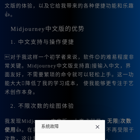
文版的体验，以及它给我带来的各种便捷功能和乐趣
👍。
Midjourney中文版的优势
1. 中文支持与操作便捷
对于我这样一个初学者来说，软件😊的难易程度非
常关键。Midjourney中文版支持直|接输入中文，界
面友好，不需要繁琐的命令就可以轻松上手。这一功
能大大降低了我的学习成本， 使我能够更专注于艺
术创作本身。
2. 不限次数的绘图体验
我发现Midjourney中文版一大亮点就是：
无限|次数
系统故障
使用
👍。在我抵达创作灵感的高峰时😊，不再受限于
次数，这让我整个创作过程变得得心应手。
undefined