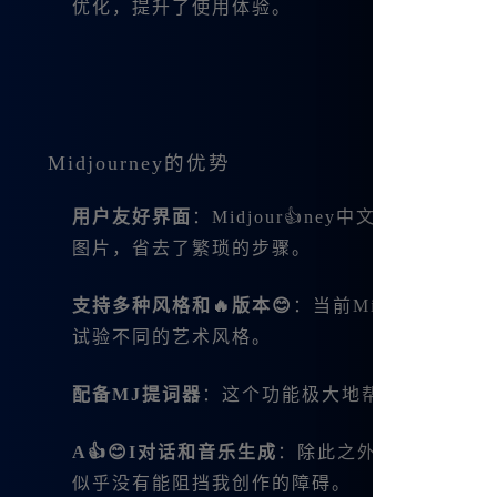
优化，提升了使用体验。
Midjourney的优势
用户友好界面
：Midjour👍ney中文版的界
图片，省去了繁琐的步骤。
支持多种风格和🔥版本😊
：当前Midjourne
试验不同的艺术风格。
配备MJ提词器
：这个功能极大地帮助了新手，
A👍😊I对话和音乐生成
：除此之外，Midjou
似乎没有能阻挡我创作的障碍。