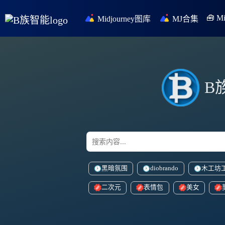
🧰 
Midjourney图库
MJ合集
B
黑暗氛围
diobrando
木工坊
这些太阳武士
二次元
表情包
美女