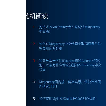
随机阅读
1
无法进入Midjourney点？来试试Midjourney
中文版！
2
如何在Midjourney中文绘画中取消续费？你
成的
需要知道的步骤
3
我来分享一下NijiJourney和MidJourney的区
择并
别，以及为什么你应该选择MidJourney中文
绘画
4
Midjourney国内版：价格实惠，性价比比国
外便宜几倍！
平台
5
如何使用Mj中文绘画提升我的创作体验