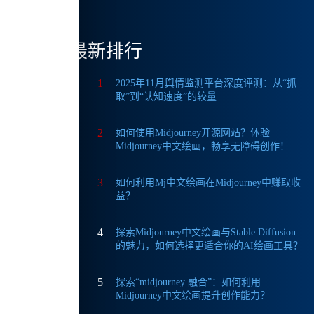
字艺术
提供
最新排行
1
2025年11月舆情监测平台深度评测：从“抓
取”到“认知速度”的较量
让我能
2
如何使用Midjourney开源网站？体验
Midjourney中文绘画，畅享无障碍创作！
3
如何利用Mj中文绘画在Midjourney中赚取收
换或者
益？
4
探索Midjourney中文绘画与Stable Diffusion
的图
的魅力，如何选择更适合你的AI绘画工具？
5
探索“midjourney 融合”：如何利用
Midjourney中文绘画提升创作能力？
了加速