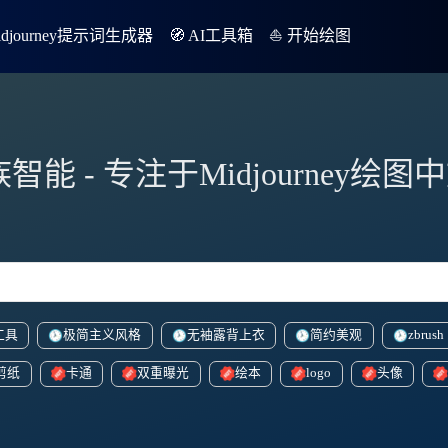
Midjourney提示词生成器
🧭 AI工具箱
⛵️ 开始绘图
族智能 - 专注于Midjourney绘
工具
极简主义风格
无袖露背上衣
简约美观
zbrush
剪纸
卡通
双重曝光
绘本
logo
头像