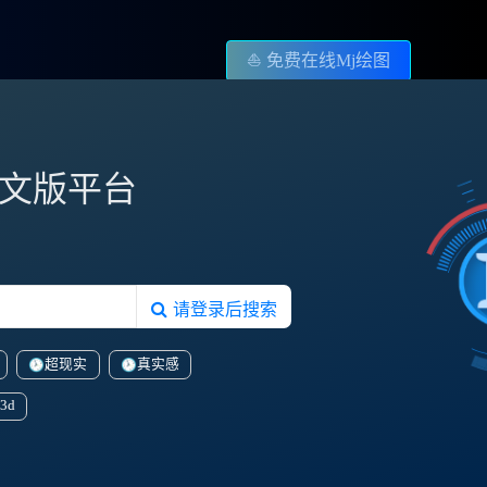
⛵️ 免费在线Mj绘图
图中文版平台
请登录后搜索
超现实
真实感
3d