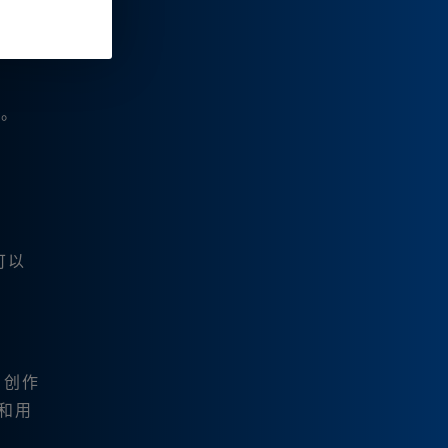
意。
可以
、创作
务和用