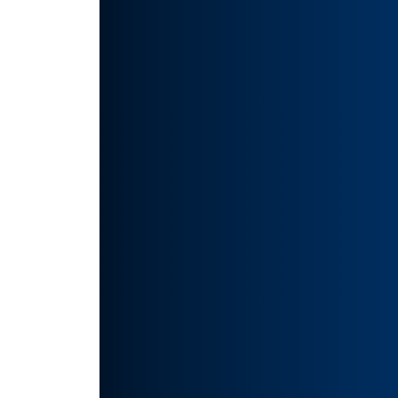
的学
一个