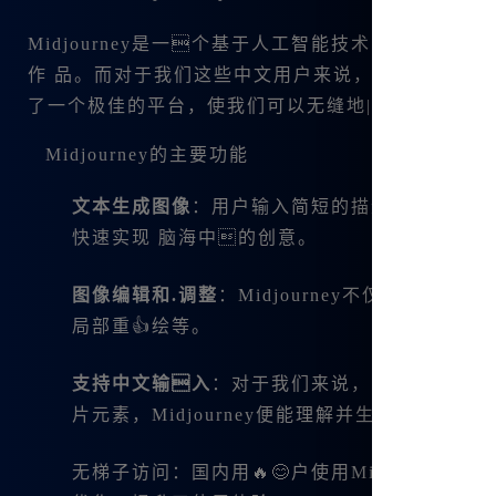
Midjourney是一个基于人工智能技术的图.像
作 品。而对于我们这些中文用户来说，
Midjourne
了一个极佳的平台，使我们可以无缝地|进行创作。
Midjourney的主要功能
文本生成图像
：用户输入简短的描述，M🔥idj
快速实现 脑海中的创意。
图像编辑和.调整
：Midjourney不仅支持生
局部重👍绘等。
支持中文输入
：对于我们来说，中文输入的支
片元素，Midjourney便能理解并生成。
无梯子访问：国内用🔥😊户使用Midjourn