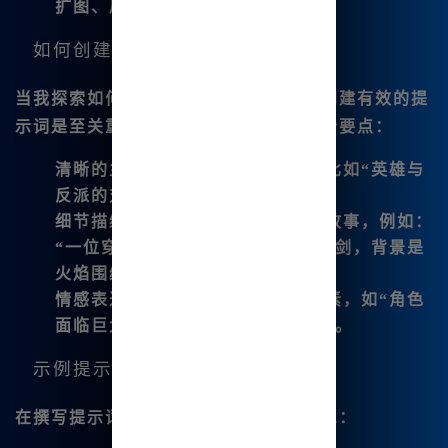
扩图、局部重绘等。
如何创建有效的提示词？
当我探索如何生成漫画内容时，我发现创建有效的提
示词是至关重要的。以下是我总结的几个要点：
清晰的主题
：明确你的漫画主题，比如“英雄与
反派的对抗”或者“奇幻冒险”。
细节描绘
：提供角色的特点和背景故事，例如：
“一位穿着勇士盔甲的英雄，手持长剑，背景是
火焰围绕的城堡”。
情感表达
：在提示词中加入情感元素，如“角色
面临巨大的压力，显得紧张和焦虑”。
示例提示词构建
在撰写提示词时，我常常会这样组织信息：