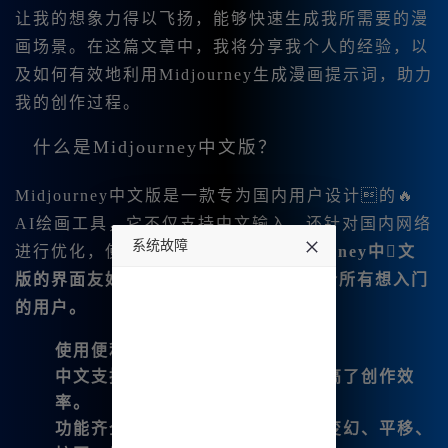
让我的想象力得以飞扬，能够快速生成我所需要的漫
画场景。在这篇文章中，我将分享我个人的经验，以
及如何有效地利用Midjourney生成漫画提示词，助力
我的创作过程。
什么是Midjourney中文版？
Midjourney中文版是一款专为国内用户设计的🔥
AI绘画工具，它不仅支持中文输入，还针对国内网络
系统故障
进行优化，使得操作更加流畅。
Midjourney中文
版的界面友好，使用起来更是简单，适合所有想入门
undefined
的用户。
使用便利
：无需VPN，无限制使用。
中文支持
：直接输入中文提示，提高了创作效
率。
功能齐全
：支持图片编辑功能，如变幻、平移、