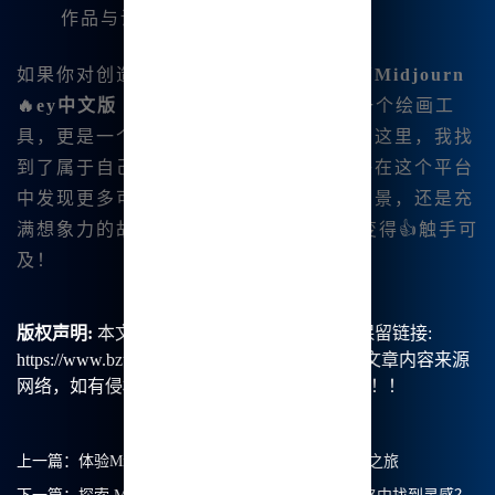
作品与设想，互相帮助。
如果你对创造漫画感兴趣，不妨尝试一下
Midjourn
🔥ey中文版
（
访问官网
），它不仅仅是一个绘画工
具，更是一个可以激发你创意的地方。在这里，我找
到了属于自己的创作乐趣，也希望你能够在这个平台
中发现更多可能性。无论是生动的漫画场景，还是充
满想象力的故事，都将因Midjourney而变得👍触手可
及！
版权声明:
本文由【B族智能】原创，转载请保留链接:
https://www.bzu.cn/news/show/9048.html，部分文章内容来源
网络，如有侵权请联系我们删除处理。谢谢！！！
上一篇：
体验Midjourney中文版：无障碍的中文绘画之旅