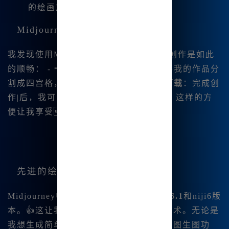
的绘画旅程。
Midjourney中文绘画的便捷性
我发现使用Midjourney中文版进行艺术|创作是如此
的顺畅： -
一键分割图片
：我可以快速将我的作品分
割成四宫格，方便分享和保存。 -
直接下载
：完成创
作|后，我可以一键下载保存生成的图像，这样的方
便让我享受到了无穷的创作乐趣。
先进的绘图版本支持
Midjourney中文版目前集成了最新的
V6.1
和
niji6版
本。👍这让我能够体验到最前沿的绘图技术。无论是
我想生成简单的图像，还是需要复杂的图生图功