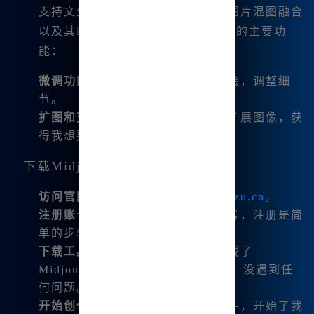
支持文生图，还可以进行图生图、图片混图融合
以及其他诸多功能。以下是一些它的主要功
能：
微调功能
：可以对图片进行局部重绘，调整细
节。
扩图和变幻
：我可以根据需要轻松扩展图像，获
得我想要的效果。
下载Midjourney中文版的步骤
访问官网
：首先，我访问了
www.bzu.cn
。
注册账号
：在网站上注册一个新账号，注册是简
单的步骤，几分钟内就能完成。
下载工具包
：在注册成功后，我下载了
Midjourney工具包，安装非常快捷，没遇到任
何问题。
开始创作
：一切就绪后，我打开软件，开始了我