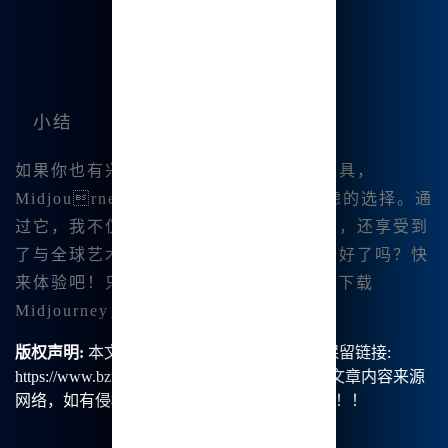
小结
如果你也有兴趣尝试高效的中👍文绘画工具，
Midjourney中文版绝对是一个值得考虑的选择。通
过它，我不仅提升了自己的艺术创作能力，还享受到
了与全球艺术家分享作品的乐趣。你准备好了吗？快
来体验吧！只需访问
www.bzu.cn
，轻松下载
Midjourney，开启你的艺术之旅！
版权声明:
本文由【B族智能】原创，转载请保留链接:
https://www.bzu.cn/news/show/9058.html，部分文章内容来源
网络，如有侵权请联系我们删除处理。谢谢！！！