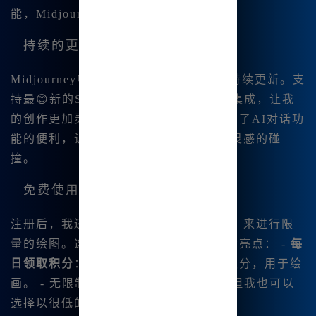
能，Midjourney总能满足我的需求。
持续的更新与优化
Midjourney中文版不仅功能强大，而且持续更新。支
持最😊新的SDXL绘图和 多种AI技术的集成，让我
的创作更加灵活和多元。例如，我感受到了AI对话功
能的便利，让我在创作过程中有.了更多灵感的碰
撞。
免费使用的机会
注册后，我还发现我可以免费获得 积分，来进行限
量的绘图。这无疑是吸引更多用户的一大亮点： -
每
日领取积分
：可以每天领取一定数量的积分，用于绘
画。 -
无限制使用
：虽然有免费额.度，但我也可以
选择以很低的成本享受更多的使用权限。