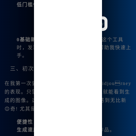
低门槛使用
：
0基础新手必备
。我在学习如何使用这个工具
时，发现它的入门教程非常友好，帮助我快速上
手。
三、初次使用的体验分享
在我第一次尝试生成绘画时，我惊艳于Midjourney
的表现。只需输入几个简单的关键词，我就能看到生
成的图像。这种🔥“文生图”的体验.令人感到无比新
😊奇! 尤其是：
便捷性
：无需复杂命令，简单直观。
生成速度
：几乎瞬时拿到我的艺术作品。