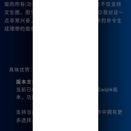
版的所有|功能。以我个人的体验来看，它不仅支持
文生图、图生图，还能进行咒语解析。😊我对这一
点非常兴奋，😊因为.它让我能够通过简单的命令生
成理想的图像。
具体优势：
版本支持
：
当前已经集成的
Midjourney V6.1
和
niji6
版
本，功能强大。
支持当前流行的
dalle-3
，让我在创作中拥有更
多选择。