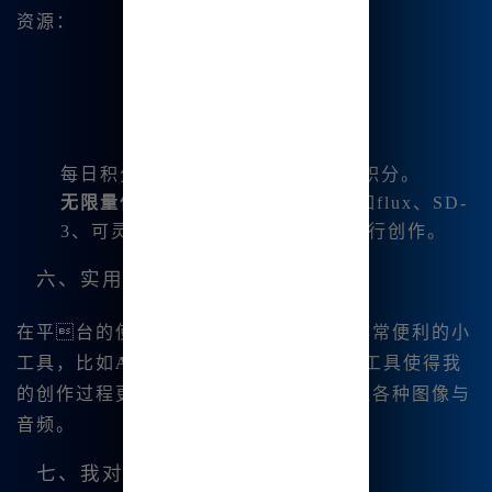
资源：
每日积分奖励，最高可领取1825个积分。
无限量使用功能
：配合各项工具，如flux、SD-
3、可灵绘图等，让我随心所欲地进行创作。
六、实用小工具介绍
在平台的使用过程中，我发现了一些非常便利的小
工具，比如
AI抠图
😊与
😊AI配音
。这些工具使得我
的创作过程更加高效，让我能够轻松处理各种图像与
音频。
七、我对Mj中文绘画的感想