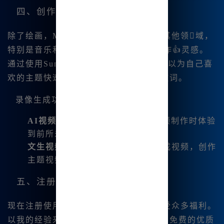
四、创作音乐与视频
除了绘画，Midjourney中文版还拓展到其他领域，
特别是音乐和视频.生成，增加了我的创作👍灵感。
通过使用
Suno V3.5音乐生成功能，我可以为自己喜
欢的主题快速生成背景音乐，甚至创建歌词。
录像生成功能：
AI视频Luma重磅上线
：让我在视频制作时体验
到前所未有的效果和视觉体验。
文生视频能力
：我可以根据文字生成视频，创作
主题视频也变得非常简单。
五、注册福利与用户体验
现在注册使用Mj中文绘画的用户可以享受众多福利。
以我的经验来看，新用户注册后能够得到免费的优质