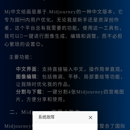
Mj中文绘画是基于.Midjourney的一种中文版本，它
专为国内用户优化。无论我是新手还是资深创作
者，这个平台总有我需要的功能。使用这一工具包，
我可以一键进行图像生成、编辑和调整，而不必担
心繁琐的设置😊。
主要功能：
中文界面
：支持直接输入中文，操作简单直观。
图像编辑
：包括微调、平移、局部重绘等功能，
让我随时优化我的作品。
分割与下载
：一键分割4张Midjourney四宫格图
片，方便分享和使用。
二、Midjourney的强大能力
系统故障
Midjourney中文版的强大之处在于其深度整合了国际
undefined