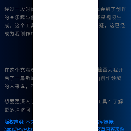
经过一段时间的使用，Mj中文绘画让我体会到了创作
的🔥乐趣与便利。 无论是绘画、🔥音乐还是视频生
成，这个工具都为我提供了无限可能。无疑，这已经
成为我创作中😊不可或缺的伙伴。
在这个充满灵感的创 作旅程中，
Mj中文绘画
为我开
启了一扇新的大门👍。对于想要进入艺术|创作领域
的人来说，不妨尝试一下这个平台。
想要更深入了解或试用这个 强大的|绘画工具？了解
更多请访问
www.bzu.cn</a>。
版权声明:
本文由【B族智能】原创，转载请保留链接:
https://www.bzu.cn/news/show/9070.html，部分文章内容来源