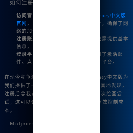
如何注册与安装Midjourney中文版
访问官网
：首先，我访问了
Midjourney中文版
官网
，这个平台特别为国内用户设计，确保了网
络的加速与稳定。
注册账户
：注册过程非常简单，我只需提供基本
信息，包括邮箱和密码。
登录平台
：完成注册后，我立即收到了激活邮
件。点击链接激活后，我成功登录了平台。
在现今竞争激烈的创作环境中，Midjourney中文版为
我们提供了一个相对轻松的开始。我还惊喜地发现，
注册后😊我获得了免费的积分，能进行多次绘画尝
试，这可以让我在磨练技能的同👍时， 有效控制成
本。
Midjourney中文版的功能优势