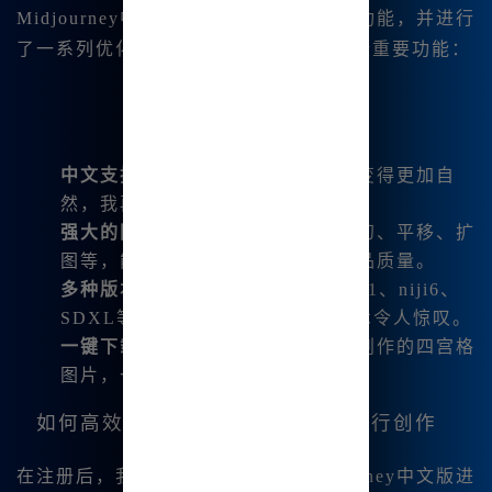
Midjourney中文版集成了国际版的所有功能，并进行
了一系列优化，以下是我亲身体验的一些重要功能：
中文支持
：直接输入中文，让描述变得更加自
然，我再也不需要借助翻译工具。
强大的图像编辑功能
：如微调、变幻、平移、扩
图等，能够轻松编辑和提升我的作品质量。
多种版本支持
：如 Midjourney V6.1、niji6、
SDXL等，使用这些版本生成的艺术令人惊叹。
一键下载保存
：我可以轻松下载我创作的四宫格
图片，一次性获得多个选择。
如何高效使用Midjourney中文版进行创作
在注册后，我开始探索如何使用Midjourney中文版进