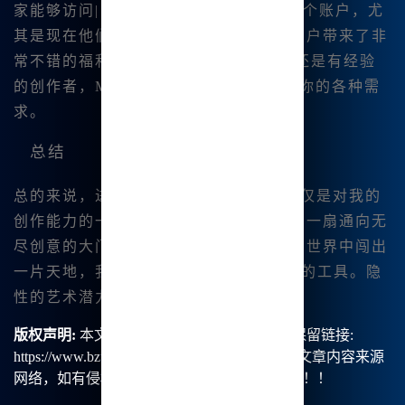
家能够访问|
https://www.bzu.cn
注册一个账户，尤
其是现在他们有超高的优惠活动，给新用户带来了非
常不错的福利。我相信，无论|你是新手还是有经验
的创作者，Midjo urney中文版都能满足你的各种需
求。
总结
总的来说，进入
Mid|journey中文版
不仅是对我的
创作能力的一次提升，同时还为我打开了一扇通向无
尽创意的大门。如果你也想在图像创作的世界中闯出
一片天地，我强烈推荐你尝试这个强大的工具。隐
性的艺术潜力等待被发掘，赶快行动吧！
版权声明:
本文由【B族智能】原创，转载请保留链接:
https://www.bzu.cn/news/show/9124.html，部分文章内容来源
网络，如有侵权请联系我们删除处理。谢谢！！！