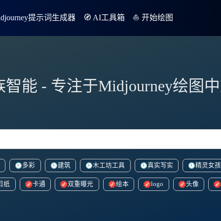
Midjourney提示词生成器
🧭 AI工具箱
⛵️ 开始绘图
族智能 - 专注于Midjourney绘
多彩
建筑
木工坊工具
真实写实
精灵女
剪纸
卡通
双重曝光
绘本
logo
头像