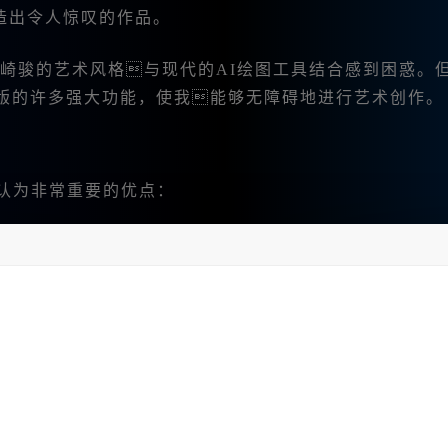
造出令人惊叹的作品。
如何将宫崎骏的艺术风格与现代的AI绘图工具结合感到困惑。
y中文版的许多强大功能，使我能够无障碍地进行艺术创作。
个我认为非常重要的优点：
工具，直接开启绘画之旅。
用中文输入提示词，极大提高了我的创作效率。
绘图模式，包括文生图、图生图等，让创作思路变得更加开放