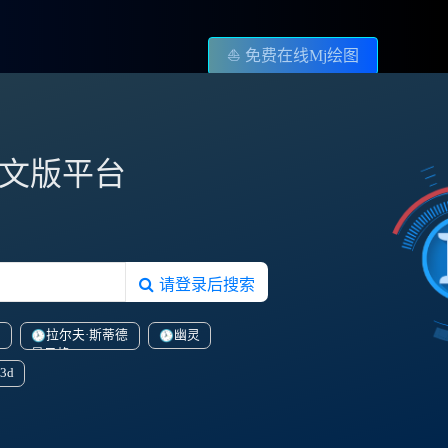
⛵️ 免费在线Mj绘图
图中文版平台
请登录后搜索
孩
拉尔夫·斯蒂德
幽灵
曼风格
3d