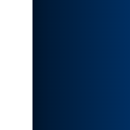
👍
松调
的生