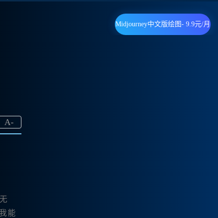
Midjourney中文版绘图- 9.9元/月
A
-
无
我能