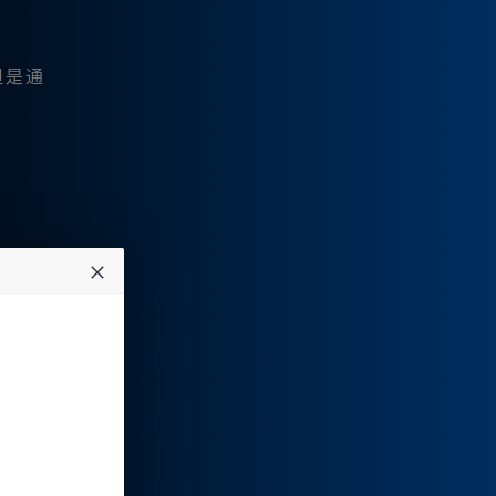
但是通
。