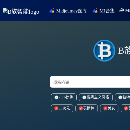
🧰 
Midjourney图库
MJ合集
B
9:16比例
极简主义风格
独特
二次元
表情包
美女