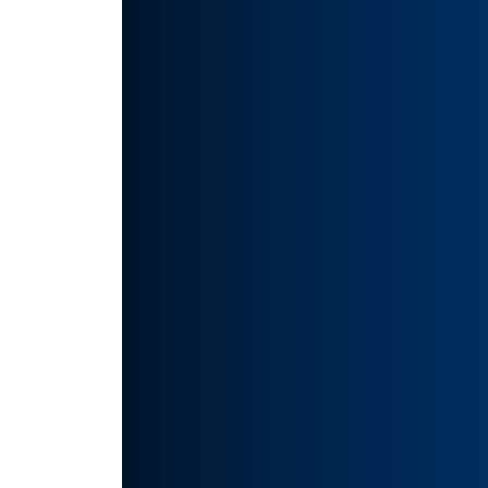
宫崎骏
格图
过调