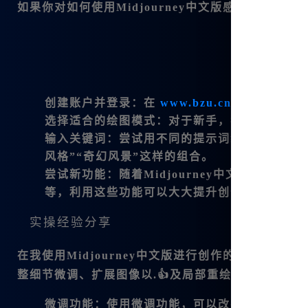
如果你对如何使用Midjourney中文版感到疑惑，
创建账户并登录
：在
www.bzu.cn
上注册后，您
选择适合的绘图模式
：对于新手，我建议可以先从
输入关键词
：尝试用不同的提示词组合进行绘制
风格”“奇幻风景”这样的组合。
尝试新功能
：随着Midjourney中文版的
等，利用这些功能可以大大提升创作效率。
实操经验分享
在我使用Midjourney中文版进行创作的过程中
整细节微调、扩展图像以.👍及局部重绘等方式，让我
微调功能
：使用微调功能，可以改善一些细节模