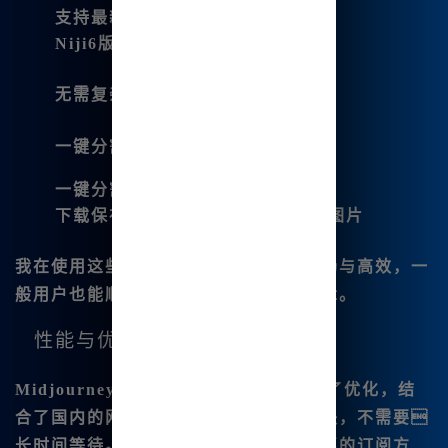
支持最新的Midjourney V6.1版本
Niji6版本的全面支持
无需复杂命令的简单操作
一键分割和下载
：
一键分割功能能轻松处理您的图片
下载保存4张的
Midjourney四宫格
图片
我在使用这些功能时，感受到操作的流畅与高效，一
般用户也能顺利地进行精细的调校和编辑。
性能与优惠
Midjourney中 文版🔥在性能上也|得到了优化，结
合了国内的网络环境，画面输出速度极快，不需要
长时间等待。在价格上，它提供十分优惠的订阅方