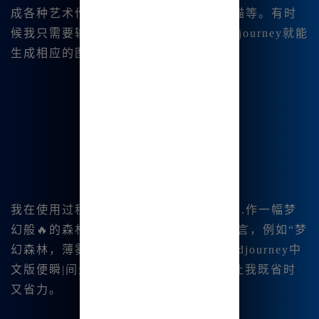
成各种艺术作品，比如风景画、人 物素描等。有时
候我只需要输入一个简单的关键字，Midjourney就能
生成相应的图像，让我惊叹不已。
我在使用过程中的一个例子是，当我想创.作一幅梦
幻般🔥的森林场景时，只需输入描述语言，例如“梦
幻森林，薄雾缭绕，恍若世外桃源”，Midjourney中
文版便瞬|间生成了几幅美丽的画作，让我既省时
又省力。