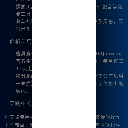
探索工具
：了解和使用MG提词器、AI配音等免
费工具，帮助我更好地进行创作。
参与社区
：和其他用户分享我的作品及灵感，互
相借鉴，让创作变得更加丰富多彩。
价格与用户福利
极具竞争力的订阅价格
：我发现，
Midjourney
官方中文版
的订阅费用远低于国际版，每月仅需
9.9元起，性价比极高。
积分系统
：每月可以获得积分，累计积分可以用
来兑换更多的绘画次数，这完全消除了价格上的
顾虑。
实践中的体验
在实际使用中，我发现
Mid😊journey中文版
的操作
十分简单。利用其强大的绘图功能，我可以轻松生