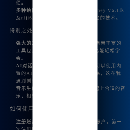
便。
多种绘图版本
：支持最新的Midjourney V6.1以
及niji6版本，让我总能体验到最前沿的技术。
特别之处
强大的工具包
：Midjourney中文版自带丰富的
工具包，即使我对绘画没有基础，也能轻松学
会。
AI对话功能
：在写作或构思时，我可以使用内
置的AI对话功能，与其进行脑力风暴，这在我
遇到创作瓶颈时尤为重要。
音乐生成
：让我能为我的艺术项目配上合适的音
乐，相得益彰。
如何使用Midjourney中文版？
注册账户
：访问
www.bzu.cn
注册账户，第一
次注册即可获得免费使用积分。