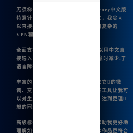
undefined
无须梯子，直接使用：由于Midjourney中文版
特意针对国内网络进行了加速优化，我😊可
以直接在本地使用，而无需通过任何复杂的
VPN程序。
全面支持中文.输入
：在创作时，可以用中文直
接输入 prompts，这让我在表达创意时减少.了
语言障碍，提升了创作的效率。
丰富的图片编辑功能
：我特别喜欢它的微
调、变幻、平移和扩图功能，这些工具让我可
以对生成的图像进行个性化的修改，达到更理
想的效果。
高级标签分析和咒语解析
：这能够帮助我更好地
理解如何优化指令，使得生成的艺术作品更符合