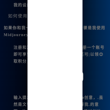
我的设想。
如何使用Midjourney进行绘图？
如果你和我一样，是一个初学者，以下步骤是我使用
Midjourney创造美丽作品的过程：
注册和激活</strong>：在
官网
注册一个账号
即可享受免费使用权，用户注册后还可|以领😊
取积分，特别适合我这样的新手。
输入提示词
：通过文本框输入你的👍创意，.虽
然是文字，但它能够极其细腻地理解我.的意