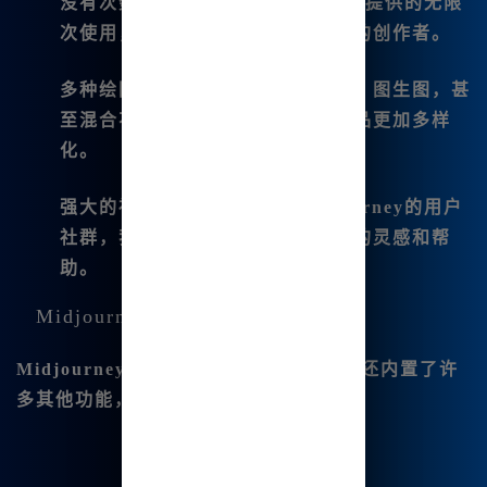
没有次数限制
：Midjourney官方版提供的无限
次使用，特别适合我这种需求较高的创作者。
多种绘图模式支持
：它支持文生图、图生图，甚
至混合不同图像的效果，让我的作品更加多样
化。
强大的社区支持
：通过加入Midjourney的用户
社群，我能够获得众多其他创作者的灵感和帮
助。
Midjourney的附加功能
Midjourney不仅仅是一个绘图工具。它还内置了许
多其他功能，让我的创作体验更加丰富：