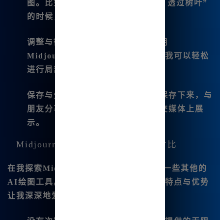
图。比如我输入“清晨的森林，阳光 透过树叶”
的时候，生成的图.像让我惊艳。
调整与微调
：得到生成图像后，利用
Midjourney的调整工具进行微调，我可以轻松
进行局部重绘和效果变换。
保存与分享
：最后，将满意的作品保存下来，与
朋友分享我的创作，或者直接在社交媒体上展
示。
Midjourney与其他AI绘图工具的对比
在我探索Midjourney之前，我也尝试过一些其他的
AI绘图工具。然而，Midjourney的以下特点与优势
让我深深地爱上了这个工具：