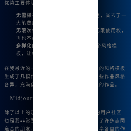
优势主要体现在以下几个方面：
无需梯子
：国内用户可以无障碍使用，省去了一
大笔费用。
无限次使用
：只需要注册即可享受无限使用权，
再也不必担心用量问题。
多样化的风格选择
：内置超过1800个风格模
板，让每次创作都充满惊喜。
在我最近的一次创作中，我尝试使用不同的风格模板
生成了几幅作品，结果让我大为惊喜。这些作品风格
各异，充满创意，真的不输给专业艺术家的作品。
Midjourney的社区与支持
除了以上的功能和优😊势，Midjourney的用户社区
也是我非常喜欢的一点。在这里，我结识了许多志同
道合的朋友，我们相互交流创作经验，分享各自的作