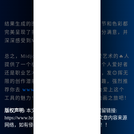
结果生成的图像超乎我的想象，图中的细节和色彩都
完美呈现了我心中的幻想。对此我感到十分满意，并
深深感受到Midjourney中文绘画的强大。
总之，Midjourney中文版为我们这些热爱艺术的🔥人
提供了一个极具潜力的创作工具。无论是个人爱好者
还是职业艺术家，都能够利用这一平台，发😊挥无
限的创作潜能。如果你也对这款工具感兴趣，强烈推
荐你去
www.bzu.cn
注册体验，相信你会爱上这个
工具的魅力！开始你的Midjourney中文绘画之旅吧！
版权声明:
本文由【B族智能】原创，转载请保留链接:
https://www.bzu.cn/news/show/9171.html，部分文章内容来源
网络，如有侵权请联系我们删除处理。谢谢！！！