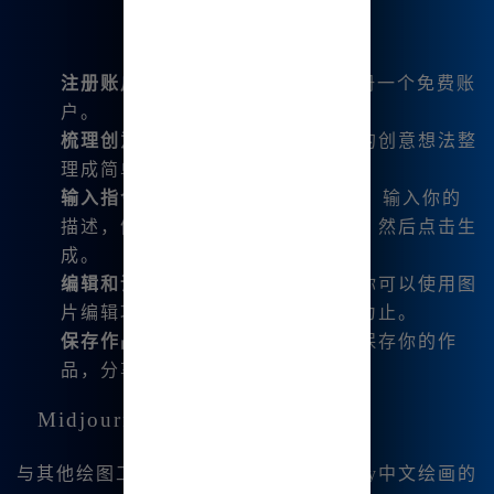
注册账户
：访问
www.bzu.cn
，注册一个免费账
户。
梳理创意
：在你动手之前，先将你的创意想法整
理成简单的文本描述。
输入指令
：在Midjourney的界面中，输入你的
描述，例如：“一只在星空下的猫”，然后点击生
成。
编辑和调整
：生成的图像出来后，你可以使用图
片编辑功能来调整细节，直到满意为止。
保存作品
：完成创作后，不要忘记保存你的作
品，分享给朋友看看！
Midjourney中文绘画的优势
与其他绘图工具相比，我认为Midjourney中文绘画的