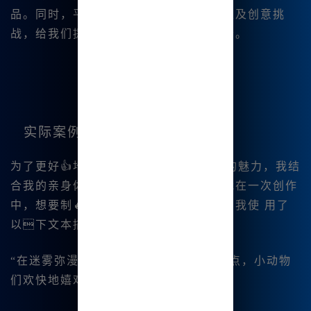
品。同时，平台也定期举办绘画比赛以及创意挑
战，给我们提供了更多👍展示自己的机会。
实际案例分享
为了更好👍地说明Midjourney中文绘画的魅力，我结
合我的亲身体验分👍享一个实际案例。我在一次创作
中，想要制🔥作一幅“幻想森林”的图像。我使 用了
以下文本描述：
“在迷雾弥漫的幻想森林中，有闪烁的光点，小动物
们欢快地嬉戏，色彩绚丽，宛如梦境。”