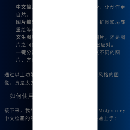
中文输入
：支持直接用中文输入指令，让创作更
自然。
图片编辑
：具备微调、变幻、平移、扩图和局部
重绘等丰富的图片编辑功能。
文生图和图生图
：无论是文字生成图片，还是图
片之间的互动，Midjourney都能轻松应对。
一键分割和下载
：可以一键生成四张不同的图
片，方便分享和保存。
通过以上功能，我能够轻松地创作出各种风格的图
像，真是太方便了！
如何使用Midjourney中文绘画
接下来，我想分享一些关于如何开始使用Midjourney
中文绘画的经验。你可以通过以下步骤快速上手：