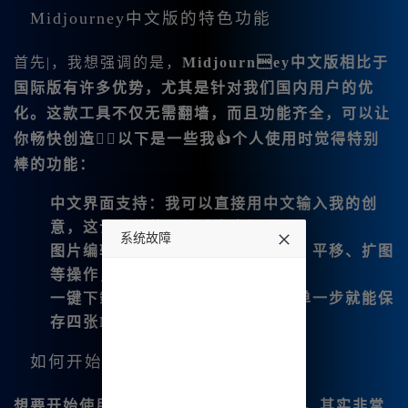
Midjourney中文版的特色功能
首先|，我想强调的是，
Midjourney中文版相比于
国际版有许多优势，尤其是针对我们国内用户的优
化。这款工具不仅无需翻墙，而且功能齐全，可以让
你畅快创造，以下是一些我👍个人使用时觉得特别
棒的功能：
中文界面支持
：我可以直接用中文输入我的创
意，这让我的使用体验大大提升。
系统故障
图片编辑功能
：可以轻松进行微调、平移、扩图
等操作，真的是非常方便。
undefined
一键下载
：生成图像后，我只需简单一步就能保
存四张Midjourney四宫格图片。
如何开始使用Midjourney中文版
想要开始使用
Midj😊ourney官方中文版
，其实非常