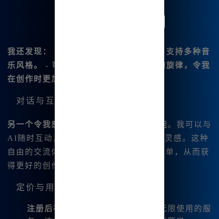
我还发现： - 能自动生成个人音乐清单，支持多种音
乐风格。 - 可以指定歌词，生成我想要的旋律，令我
在创作时更加得心应手。
对话与互动
另一个令我感到惊喜的地方是
AI对话功能
。我可以与
AI随时互动，询问绘画😊技巧或者获取灵感。这种
自由的交流体验让我在创作过程中不再孤单，从而获
得更好的创作思路。
定价与用户福利
注册后福利
：注册用户可享受免费无限使用的服