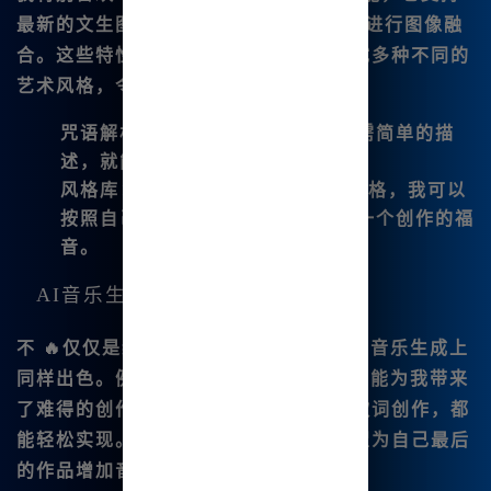
最新的文生图和图生图，甚至可以直接进行图像融
合。这些特性使得我在创作时，可以尝试多种不同的
艺术风格，令我的作品更😊加多元化。
咒语解析
：无需复杂的输入，我只需简单的描
述，就能生成我想要的画作。
风格库
：Midjourney内置了多个风格，我可以
按照自己的喜好进行选择，绝对是一个创作的福
音。
AI音乐生成
不 🔥仅仅是绘画，
Midjourney中文版
在音乐生成上
同样出色。例如，
Suno V3.5音乐生成功能
为我带来
了难得的创作体验，无论是纯音乐还是歌词创作，都
能轻松实现。这个功能尤其适合那些希望为自己最后
的作品增加音乐的创作者。