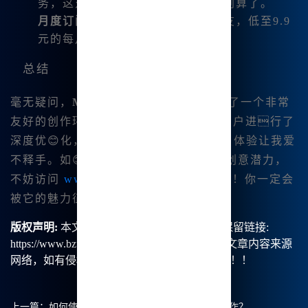
务，这对我这种爱好者来说真是太划算了。
月度订阅
：对于想要深入使用的朋友，低至9.9
元的每月订阅费用也非常实惠。
总结
毫无疑问，
Midjourney中文版
为我提供了一个非常
友好的创作环境。不仅针对于我们国内用户进行了
深度优😊化，其丰富的功能和良好的用户体验让我爱
不释手。如😊.👍果你也渴望挖掘自己的创意潜力，
不妨访问
www.bzu.cn
，注册体验一下吧！你一定会
被它的魅力征服。
版权声明:
本文由【B族智能】原创，转载请保留链接:
https://www.bzu.cn/news/show/9197.html，部分文章内容来源
网络，如有侵权请联系我们删除处理。谢谢！！！
上一篇：
如何使用Midjourney中文版进行中文绘画创作？