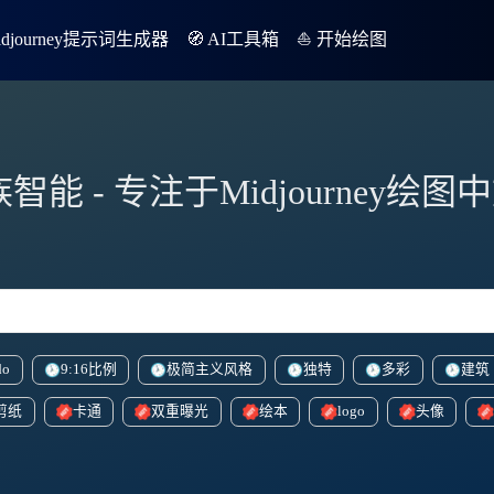
Midjourney提示词生成器
🧭 AI工具箱
⛵️ 开始绘图
族智能 - 专注于Midjourney绘
do
9:16比例
极简主义风格
独特
多彩
建筑
剪纸
卡通
双重曝光
绘本
logo
头像