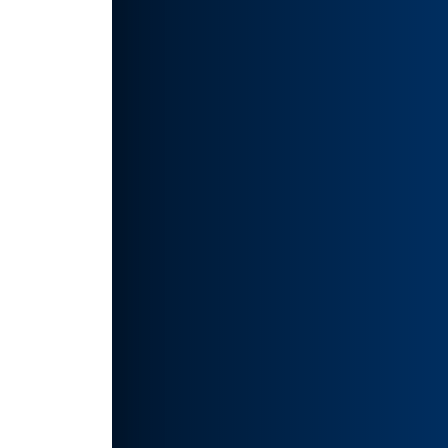
能上还
作品。
如有侵