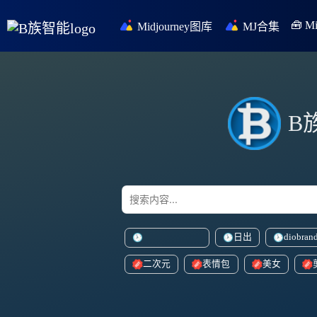
🧰 
Midjourney图库
MJ合集
B
日出
diobran
doubleexposureeffect
二次元
表情包
美女