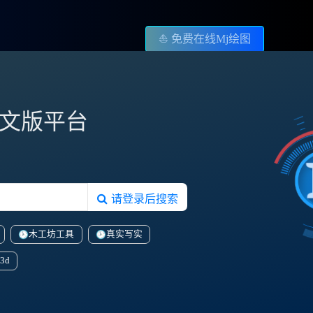
⛵️ 免费在线Mj绘图
图中文版平台
请登录后搜索
木工坊工具
真实写实
3d