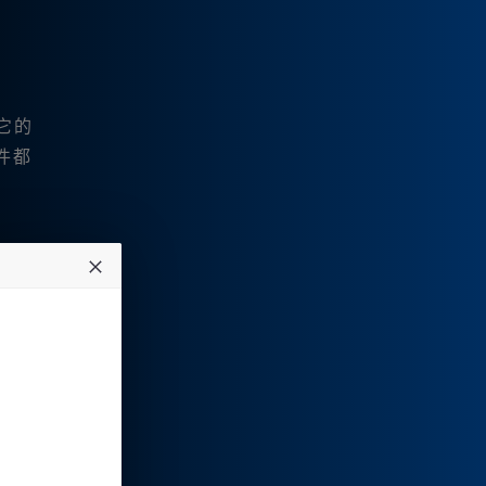
它的
件都