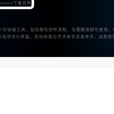
AI😊绘画工具，旨在简化创作流程，无需翻墙即可使用。
以及中文界面，无论你是😊艺术新手还是老手，这款软
关重要，免去了繁琐的VPN设置。
的功能满足不同需求。
文字描述生成图像，或对已有图像进行变换。
www.bzu.cn），按照以下步骤操作：