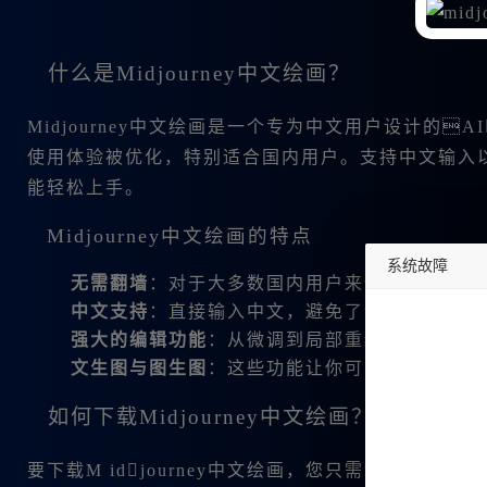
什么是Midjourney中文绘画？
Midjourney中文绘画是一个专为中文用户设计的
使用体验被优化，特别适合国内用户。支持中文输入
能轻松上手。
Midjourney中文绘画的特点
系统故障
无需翻墙
：对于大多数国内用户来说，这一点至
中文支持
：直接输入中文，避免了语言障碍。
undefined
强大的编辑功能
：从微调到局部重绘，多种先进
文生图与图生图
：这些功能让你可以通过简单的
如何下载Midjourney中文绘画？
要下载M idjourney中文绘画，您只需访问其官网（