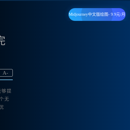
Midjourney中文版绘图- 9.9元/月
完
A
-
能够提
一个无
优