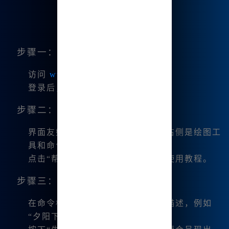
步骤一：注册与登录
访问
www.bzu.cn
进行注册。
登录后，系统会赠送你的首次积分。
步骤二：熟悉界面
界面友好，左侧是我的创作历史，右侧是绘图工
具和命令输入区域。
点击“帮助”菜单，可以查看详细的使用教程。
步骤三：开始创作
在命令框中输入我想要生成的图像描述，例如
“夕阳下的海滩”。