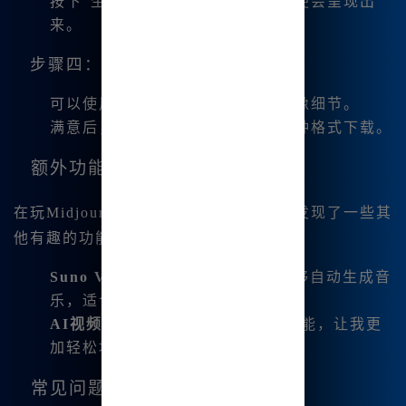
按下“生成”按钮，几秒钟后，图像便会呈现出
来。
步骤四：调整与保存
可以使用内置的调整工具，优化图像细节。
满意后，选择保存，系统将提供多种格式下载。
额外功能推荐
在玩Midjourney中文版的过程中，我还发现了一些其
他有趣的功能，值得一提：
Suno V3.5音乐生成功能
：让我能够自动生成音
乐，适合为我的艺术作品配乐。
AI视频生成
：全新上线的AI视频功能，让我更
加轻松地制作视频内容。
常见问题解答