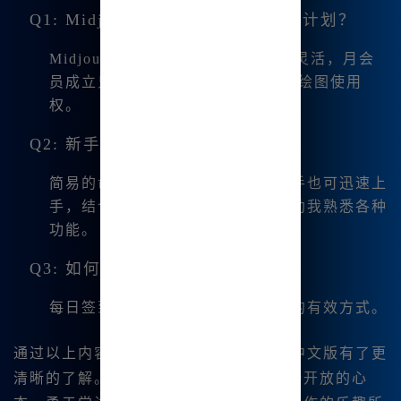
Q1: Midjourney中文版有哪些订阅计划？
Midjourney中文版的订阅计划非常灵活，月会
员成立只需
9.9元起
，包含无限制的绘图使用
权。
Q2: 新手如何快速上手？
简易的命令支持和中文界面使得新手也可迅速上
手，结合在线教程和社区资源，帮助我熟悉各种
功能。
Q3: 如何获得更多积分？
每日签到和参与活动都是获取积分的有效方式。
通过以上内容，我希望你对Midjourney中文版有了更
清晰的了解。在实际的创作过程中，保持开放的心