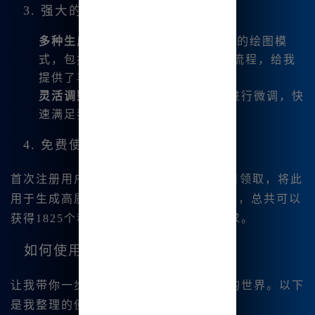
3. 强大的绘图功能
多种生成模式
：支持多达300个以上的绘图模
式，包括MJ提词器和图像混合工作流程，给我
提供了丰富的创作灵感。
灵活调整
：能够直接对生成的图像进行微调，快
速满足我的设计需求。
4. 免费使用与充值福利
首次注册用户将获赠20积分，我可以每日领取，将此
用于生成高质量的艺术作品。而且一年内，总共可以
获得1825个积分，充分满足我创作的需求。
如何使用Midjourney中文版？
让我带你一步步走入Midjourney中文版的世界。以下
是我整理的使用方法：