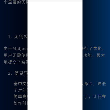
个显著的优势：
undefined
1. 无需梯子的加速体验
由于Midjourney中文版在国内网络环境进行了优化，
用户无需使用翻墙工具即可畅快使用全部功能，极大
地提高了绘图的流畅性。
2. 简易输入与操作
全中文支持
：我可以直接用中文输入命令，降低
了对外语能力的要求。
简单高效
：无需复杂的命令，轻松上手，让我在
创作时能够专注于想法本身。