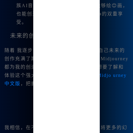
族AI音乐生成功.能，这让.我不仅能够绘😊画，
也能创造出音乐，简直是艺术创作👍的双重享
受。
未来的创作期待
随着 我逐步深入使用Midjourney，我对自己未来的
创作充满了期待。无论是绘画还是音乐，Midjourney
都为我的创造力提.供了无穷的可能性。想要了解和
体验这个强大的平台的用户，可以访问
Midjo urney
中文版
，把握这次|与创意碰😊撞的机会！
我相信，在不断的探索与实践中，我将能将更多的幻