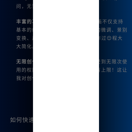
undefined
问，无需额外的VPN或代理😊。
丰富的功能
：Midjourney的中文绘画不仅支持
基本的绘图功能，还可以进行图片的微调、景别
变换、局部重绘等操作。我的😊创作过😊程大
大简化。
无限创作
：作为月会员，我可以享受到无限次使
用的权限，创建的作品数量几乎没有上限！这让
我对创作充满了信心。
如何快速上手Midjourney的绘画