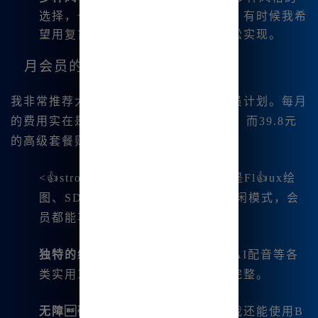
选择，也让我有了更多创作的自由。有时候我希
望用复古风格表现，那我也可以轻松实现。
月会员的订阅福利
我非常推荐大家考虑Midjourney的月会员计划。每月
的费用实在是物超所值，最低只需9.9元！而39.8元
的高级套餐则可以享受更多功能。
<👍strong>无限的创作使用：无论是Fl👍ux绘
图、SDXL绘图还是M.idjourney休闲模式，会
员都能享受到无限的.创作机会。
独特的绘图工具
：包括了AI抠图、AI配音等各
类实用工具，使得我的创作过程更完整。
无障碍音乐生成
：此外，注册后我还能使用B