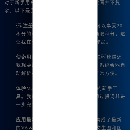
对于新手用户来说，上手Midjourney的绘画并不复
杂。以下是我个人的一些使用技巧：

.注册并领积分
：一开始我注册后可以享受20
积分的欢迎优惠，之后还可以每日领取积分，这
让我在一年内免费的画出1825😊张作品。
使👍用|中文指令
：我通常用关键词快速描述
我想要的图像，比如“冬天的乡村”，系统会自
动解析并生成相关的图像，这点非常方便。
体验MJ提词器
：这是一个极其友好的新手工
具。我可以逐步输入我的创意，再通过提词器进
一步完善我的想法。
应用最新😊技术
：Midjourney已经集成了最新
的V6🔥.1版本和niji6版本，支持文生图和图