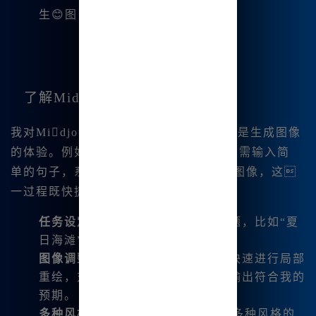
生😊图，让我的创作更为灵活。
了解Midjourney的创作过程
我对Midjourney的流程非常着迷，特别是生成图像
的体验。例如，使用文生图功能时，我只需输入简
单的句子，系统通常会迅速给出4张相关图像，这
一过程既快捷又高效。
任务设定
：我常常会定下明确的主题，比如“夏
日海滩”，然后直接下达绘图命令。
图像调整
：生成的图片也让我可以快速进行局部
重绘，对细节进行调整，确保最终输出符合我的
预期。
多种风格的选择
：Midjourney支持多种风格的