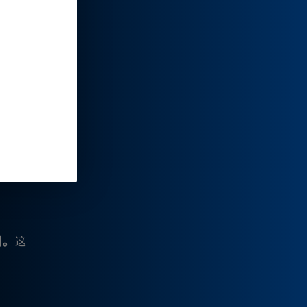
。
利。
这