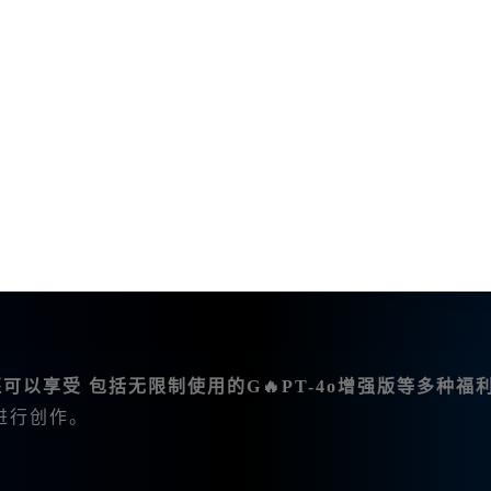
提词器
功能，让你在创作时不再为构思而烦恼。
与AI进行互动，获取灵感和建议，这是非常有趣的体验
可以享受 包括无限制使用的G🔥PT-4o增强版等多种福
进行创作。