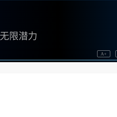
画的无限潜力
A
+
无疑是每位艺术创作者的梦想。那么如何能够轻松获取
rney下载官网
（
www.bzu.cn
），它专为国内用户设计的
章中，我将详细介绍Midjourney的各项功能和优势，