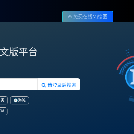
⛵️ 免费在线Mj绘图
图中文版平台
请登录后搜索
鸟类
海滩
3d