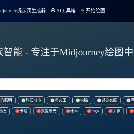
Midjourney提示词生成器
🧭 AI工具箱
⛵️ 开始绘图
族智能 - 专注于Midjourney绘
般的照明
科幻城市
虎女王
电脑
熨烫衣服
剪纸
卡通
双重曝光
绘本
logo
头像