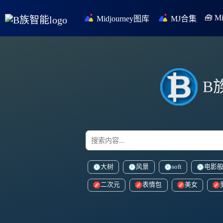
🧰 
Midjourney图库
MJ合集
B
大树
风景
soft
电影
二次元
表情包
美女