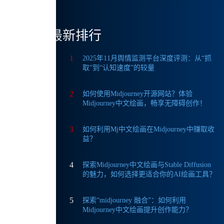
最新排行
1
2025年11月舆情监测平台深度评测：从“抓
，用户
取”到“认知速度”的较量
2
如何使用Midjourney开源网站？体验
Midjourney中文绘画，畅享无障碍创作！
而且界
3
如何利用Mj中文绘画在Midjourney中赚取收
益？
4
探索Midjourney中文绘画与Stable Diffusion
的魅力，如何选择更适合你的AI绘画工具？
5
探索“midjourney 融合”：如何利用
Midjourney中文绘画提升创作能力？
让我在