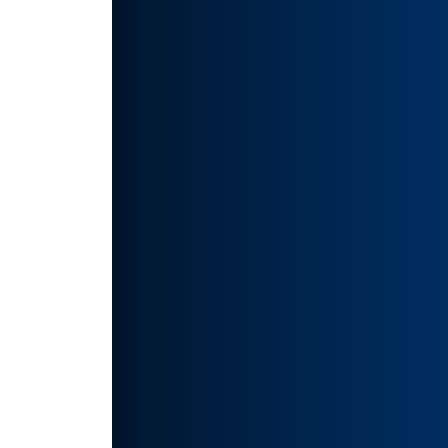
小白
挥自
如有侵