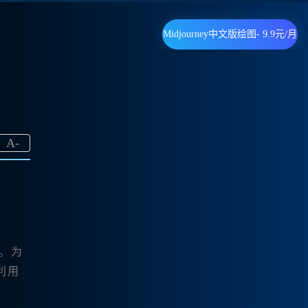
Midjourney中文版绘图- 9.9元/月
A
-
。为
利用