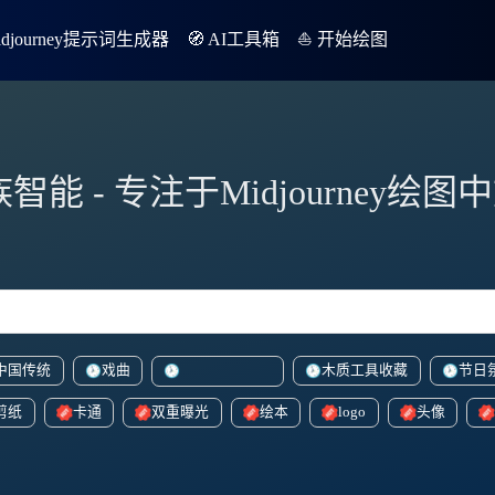
Midjourney提示词生成器
🧭 AI工具箱
⛵️ 开始绘图
族智能 - 专注于Midjourney绘
中国传统
戏曲
木质工具收藏
节日
vibrantcartoonish
剪纸
卡通
双重曝光
绘本
logo
头像