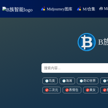
🧰 
Midjourney图库
MJ合集
B
鸟类
海滩
奇幻世界
二次元
表情包
美女