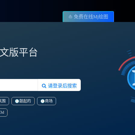
⛵️ 免费在线Mj绘图
图中文版平台
请登录后搜索
氛围
鼓起的
商场
3d