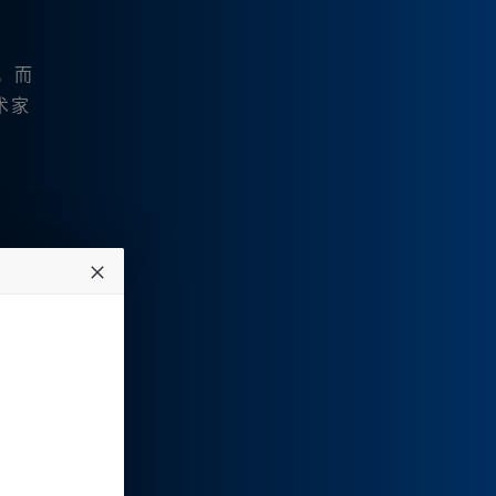
。而
术家