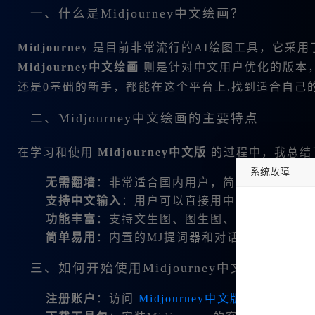
一、什么是Midjourney中文绘画？
Midjourney
是目前非常流行的AI绘图工具，它采用
Midjourney中文绘画
则是针对中文用户优化的版本
还是0基础的新手，都能在这个平台上.找到适合自己
二、Midjourney中文绘画的主要特点
在学习和使用
Midjourney中文版
的过程中，我总结
系统故障
无需翻墙
：非常适合国内用户，简化了使用流程
支持中文输入
：用户可以直接用中文进行描述而
undefined
功能丰富
：支持文生图、图生图、图片混图融合
简单易用
：内置的MJ提词器和对话功能让新手
三、如何开始使用Midjourney中文绘画？
注册账户
：访问
Midjourney中文版网站
，注册