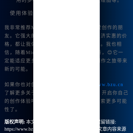
用的多种绘图工具，如SDXL、可灵绘图等。
使用体验总结
我非常推荐Midjourney中文版给所有热爱创作的朋
友。它强大的功能，简便的操作，以及经济实惠的价
格，都让我体验到了前所未有的创作乐趣。我也相
信，随着Midjourney中文绘画的不断更新，😊它一
定能适应更多用户的需求，为我们😊的创作之旅带来
新的可能。
如果你也对创作充满.热情，不妨访问
www.bzu.cn
了解更多关于Midjourney中文版的信息，开启你自己
的创作体验吧！我已经迫不及待地想要探索更多可能
性了。
版权声明:
本文由【B族智能】原创，转载请保留链接:
https://www.bzu.cn/news/show/9257.html，部分文章内容来源