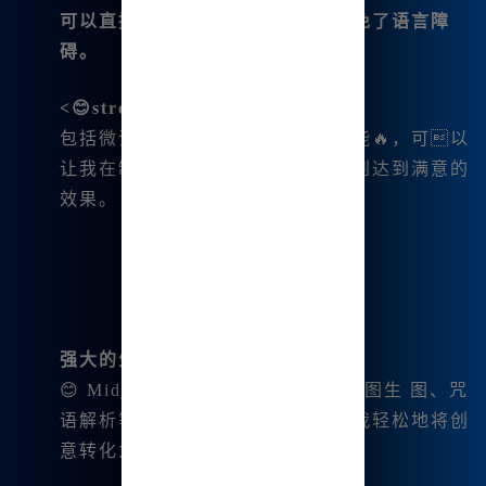
可以直接用中文进行指令输入，避免了语言障
碍。
<😊strong>多种图片编辑功能
包括微调、变幻、平移、扩图等功能🔥，可以
让我在制作过程中不断调整，直到达到满意的
效果。
强大的生成能力
😊 Midjourney中文版支持文生图、图生 图、咒
语解析等先进的生成模式，能够让我轻松地将创
意转化为视觉作品。