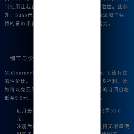
制使用让我在创作过程中有了更多灵感的碰撞。此👍
外，Suno音乐生成也让我为一些视频项目添加了独
特的音👍乐背景，|充分释放了我的创作潜力。
细节与价格
Midjourney中文版最吸引我的不仅是功能，还有它
的性价比。国内版用户注册后就会享有诸多福利，比
如可以免费绘图1825张！而且每个👍月的订阅价格
低至9.9元，让我无需🔥担心.高昂的费用。
每月最低9.9元起，月会员高级套餐只需39.8
元；
注册后的福利包括每日领取积分，支持无限量使