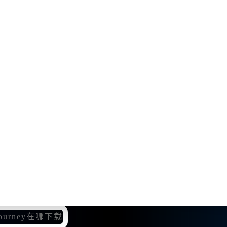
分便利，可以帮助我快速生成想要的画作。
所需的作品，甚至可以轻松获得四张不同版本的创作。
我的描述提供合适的提示，极大地提高了我的创作效率。
式的创作，让我的作品更加生动有趣。