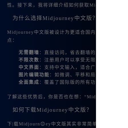
性。接下来，我将详细介绍如何获取Midjourne.
为什么选择Midjourney中文版？
Midjourney中文版被设计为更适合国内用户，
点：
无需翻墙
：直接访问，省去翻墙的麻烦。
不限次数
：注册用户可以享受无限制的使用时间
中文界面
：支持中文输入，适合广大用户操作。
图片编辑功能
：如微调、平移和局部重绘，功能
全面集成
：覆盖了国际版的所有功能，包括最新的V6
了解这些优势后，你是否也在想：“Midjourney
如何下载Midjourney中文版？
下|载Midjourn😊ey中文版其实非常简单。你可以