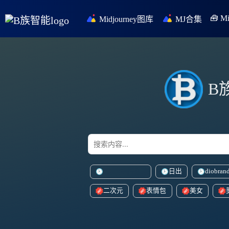
🧰 
Midjourney图库
MJ合集
B
日出
diobran
doubleexposureeffect
二次元
表情包
美女