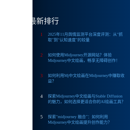
手。
最新排行
优
1
2025年11月舆情监测平台深度评测：从“抓
取”到“认知速度”的较量
2
如何使用Midjourney开源网站？体验
Midjourney中文绘画，畅享无障碍创作！
3
如何利用Mj中文绘画在Midjourney中赚取收
益？
4
探索Midjourney中文绘画与Stable Diffusion
的魅力，如何选择更适合你的AI绘画工具？
5
探索“midjourney 融合”：如何利用
Midjourney中文绘画提升创作能力？