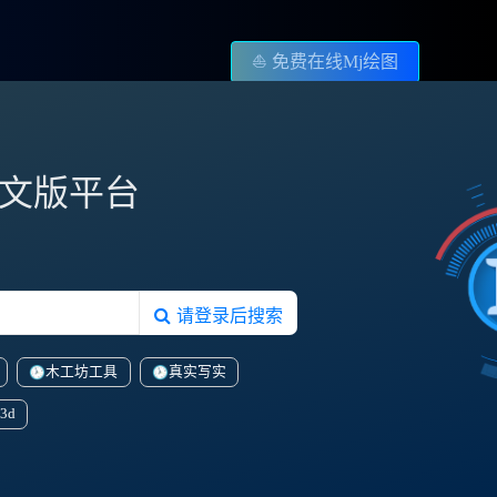
⛵️ 免费在线Mj绘图
图中文版平台
请登录后搜索
木工坊工具
真实写实
3d