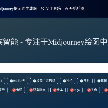
Midjourney提示词生成器
🧭 AI工具箱
⛵️ 开始绘图
族智能 - 专注于Midjourney绘
do
9:16比例
极简主义风格
独特
多彩
建筑
剪纸
卡通
双重曝光
绘本
logo
头像