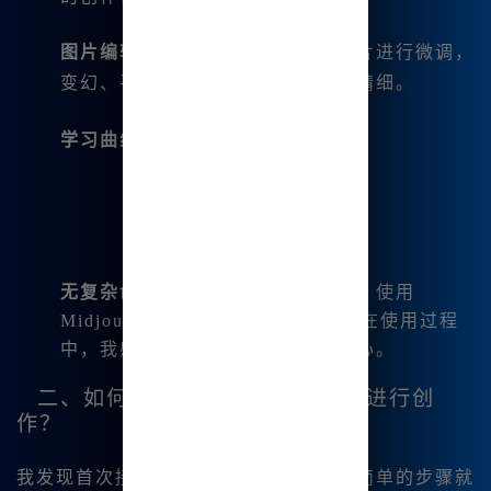
图片编辑功能
：我可以对生成的图片进行微调，
变幻、平移、扩图等，让创作更加精细。
学习曲线友好
：
无复杂命令
：即使是零基础的新手，使用
Midjourney中文版也能轻松上手。在使用过程
中，我感受到了其人性化设计的用心。
二、如何使用Midjourney中文版进行创
作？
我发现首次接触Midjourney中文版时，简单的步骤就