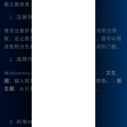
能让我快速上手：
1. 注册账户
首次注册即有20积分的奖励，再加上每日的积分领
取，这让我在使用时感到非常友好。此外，我可以用
这些积分生成多张图像，极大地降低了尝试的门槛。
2. 选择作图模式
Midjourney提供了多种作图模式，例如： -
文生
图
：输入我的想法或故事，瞬间生成相关图像。 -
图
生图
：从已有的图像出发，进行再创作。
3. 利用MJ提词器