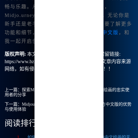
畅与乐趣。从生成图像到音乐，再到视频，
Midjo.urney为我的创作开辟了新的天地。无论你是
新手还是老手，都值得一试这个工具。想要了解更多
功能和细节，欢迎大家访问
Midjourney中文版
，和
我一起开启创作之旅吧！
版权声明:
本文由【B族智能】原创，转载请保留链接:
https://www.bzu.cn/news/show/9320.html，部分文章内容来源
网络，如有侵权请联系我们删除处理。谢谢！！！
上一篇：
探索Midjourney自画像的魅力：一位MJ中文绘画的忠实使
用者的分享
下一篇：
Midjourney必须付费吗？探讨Midjourney官方中文版的优势
与使用体验
阅读排行
1
如何获取Midjourney破解版免费？探索Mj中文绘画的无