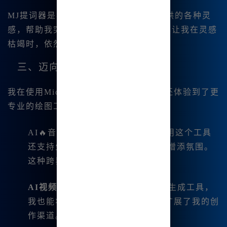
MJ提词器是我在新手期的好帮手，它提供的各种灵
感，帮助我突破了创作的瓶颈。这个工具让我在灵感
枯竭时，依然能保持创作的热情。
三、迈向更专业的创作
我在使用Midjourney中文版的过程中，还体验到了更
专业的绘图工具：
AI🔥音乐生成：不仅我能画，使用这个工具
还支持生.成背景音乐，为我的作品增添氛围。
这种跨界融合让我的创作更加多元。
AI视频生成
：通过新上线的AI视频生成工具，
我也能将静态作品变成动态视频，扩展了我的创
作渠道。