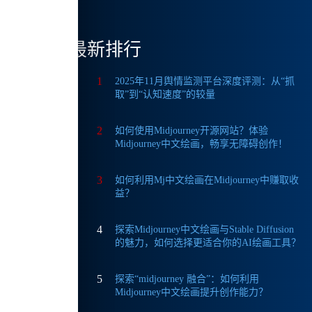
最新排行
1
2025年11月舆情监测平台深度评测：从“抓
取”到“认知速度”的较量
2
如何使用Midjourney开源网站？体验
Midjourney中文绘画，畅享无障碍创作！
3
如何利用Mj中文绘画在Midjourney中赚取收
益？
4
探索Midjourney中文绘画与Stable Diffusion
的魅力，如何选择更适合你的AI绘画工具？
5
探索“midjourney 融合”：如何利用
Midjourney中文绘画提升创作能力？