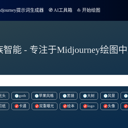
Midjourney提示词生成器
🧭 AI工具箱
⛵️ 开始绘图
族智能 - 专注于Midjourney绘
光头
goth
苹果风格
黑镜
大树
风景
剪纸
卡通
双重曝光
绘本
logo
头像