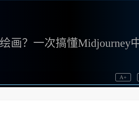
文绘画？一次搞懂Midjourney
A
+
文版帮助我重新定义了创作的可能性。无论你是初学者还是有经
让我经历一次无障碍的创作之旅。现在，让我与大家分享如何