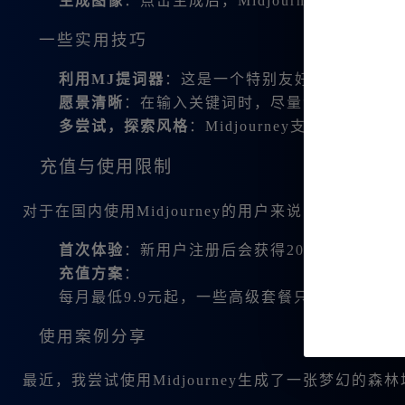
生成图像
：点击生成后，Midjourney会快速
一些实用技巧
利用MJ提词器
：这是一个特别友好的工具，帮
愿景清晰
：在输入关键词时，尽量清晰具体，能帮助
多尝试，探索风格
：Midjourney支持多
充值与使用限制
对于在国内使用Midjourney的用户来说，了解会员
首次体验
：新用户注册后会获得20积分，积分
充值方案
：
每月最低9.9元起，一些高级套餐只需39.8元
使用案例分享
最近，我尝试使用Midjourney生成了一张梦幻的