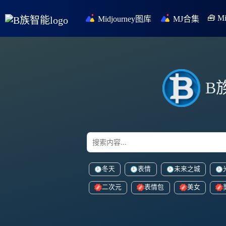
🧰 
Midjourney图库
MJ合集
B
冬天
表情
未来之城
二次元
表情包
美女