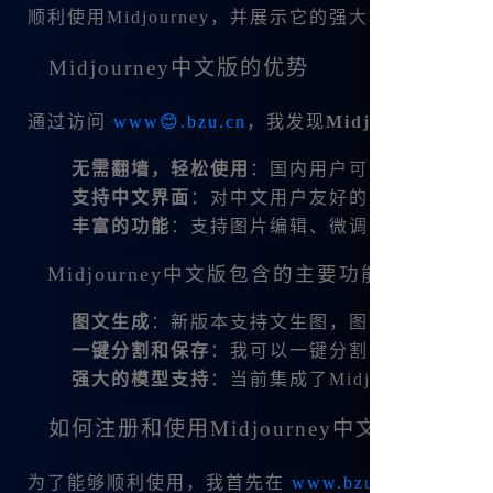
顺利使用Midjourney，并展示它的强大功能。
Midjourney中文版的优势
通过访问
www😊.bzu.cn
，我发现
Midjourne😊y中
无需翻墙，轻松使用
：国内用户可以直接访问，
支持中文界面
：对中文用户友好的界面，使得任
丰富的功能
：支持图片编辑、微调、变幻、平移
Midjourney中文版包含的主要功能
图文生成
：新版本支持文生图，图生图，方便创
一键分割和保存
：我可以一键分割图片，轻松下
强大的模型支持
：当前集成了Midjourney V6
如何注册和使用Midjourney中文版？
为了能够顺利使用，我首先在
www.bzu.cn
注册了一