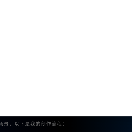
为我输出想要的视觉效果。
助我更好地构思关键词和短语，适合新手使用。
Midjourney更好地理解我的需求。
种风格的尝试，我会不断设定不同的关键词，得到各种不同的结
体系也很重要：
可用于创作。
即可获得更多功能使用权限。
森林场景，以下是我的创作流程：