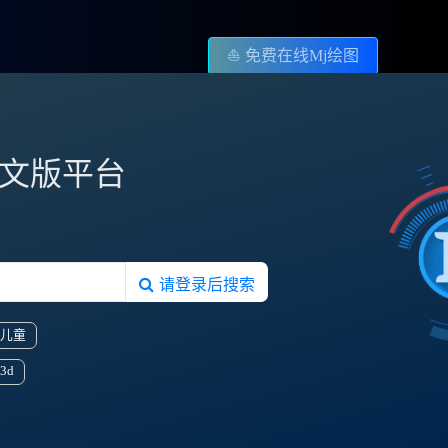
⛵️ 免费在线Mj绘图
图中文版平台
请登录后搜索
儿童
3d