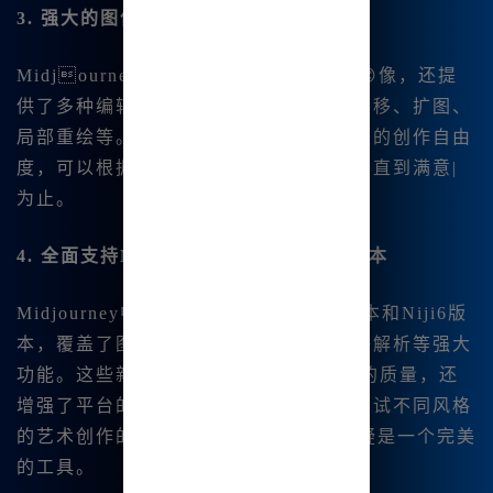
3. 强大的图像生成和编辑功能
Midjourney不仅能根🔥据文字生成图😊像，还提
供了多种编辑功能，譬如微调、变幻、平移、扩图、
局部重绘等。这些工具为用户提供了更大的创作自由
度，可以根据自己的需求调整每个细节，直到满意|
为止。
4. 全面支持Midjourney V6.1和Niji6版本
Midjourney中文版集成了最新的V6.1版本和Niji6版
本，覆盖了图像生成、混合图像🔥、咒语解析等强大
功能。这些新版本不仅提高.了生成图像的质量，还
增强了平台的稳定性和速度。对于喜欢尝试不同风格
的艺术创作的用户来说，Midjourney无疑是一个完美
的工具。