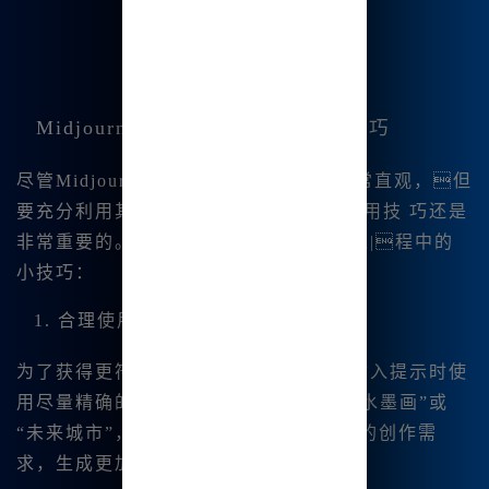
Midjourney中文绘画平台的使用技巧
尽管Midjourney中文绘画的操作界面非常直观，但
要充分利用其强大的功能，掌握一些使用技 巧还是
非常重要的。以下是一些我个人在使用过|程中的
小技巧：
1. 合理使用关键词提示
为了获得更符合预期的图👍像，建议在输入提示时使
用尽量精确的关键🔥词。例如，输入“水墨画”或
“未来城市”，可以帮助AI更|好地理解我的创作需
求，生成更加符合主题的图像。