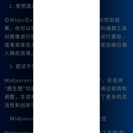
2. 使用图片编辑功能进行微调
😊Midjo😊urney的图 像生成不仅仅是一次性的结
果，你可以在初步生成图像后，使用平台的编辑工具
对图像进行微调。比如我可以对某个局部进行重绘，
或者将某些元素进行平移或缩放，创造出更加细😊致
入微的效果。
3. 尝试不同的生成模式
Midjourney不仅🔥支持传统的“文生图”，还支持
“图生图”功能。你可以上传一张图片，并通过修改和
调整，生成新的图像。这为我的创作提供了更多的灵
活性和创新空间 。
Midjourney中文绘画与AI创作的融合
Midjourney中文版不仅在图像生成上提供了丰富|的