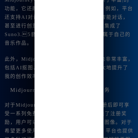
功能，它还融合了AI在各个领域的应用。例如，平台
还支持AI对话功能，用户可以与AI进行智能对话，
甚至进行创意交流，激发灵感。平台内还集成了
Suno3.5音乐生成工具，帮助用户创造属于自己的
音乐作品。
此外，Midjourney中文版支持的工具包也非常丰富，
包括AI抠图、AI配音等功能。这些都极大地提升了
我的创作效率和作品的多样性。
Midjourney中文版的注册与订阅服务
对于Midjourney中文版的 用户来说，注册后即可享
受一系列免费福利。平台为😊新用户提供了注册奖
励，用户可以获得免费的积分，用于绘制图像。对于
希望更多使用M🔥idjourney功能的用户，平台也提供