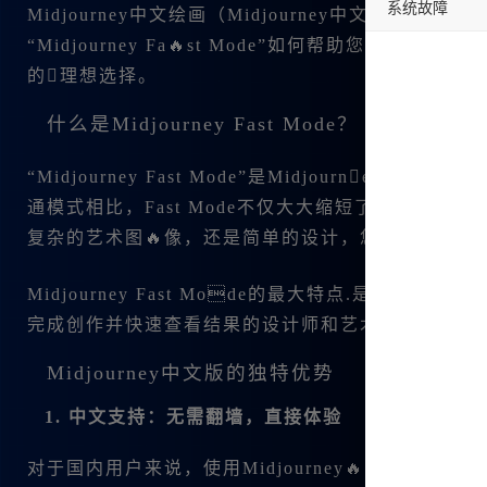
系统故障
Midjourney中文绘画（Midjourney中文版
“Midjourney Fa🔥st Mode”如何帮助您快速
undefined
的理想选择。
什么是Midjourney Fast Mode？
“Midjourney Fast Mode”是Midjourn
通模式相比，Fast Mode不仅大大缩短了生成图
复杂的艺术图🔥像，还是简单的设计，您都能感受到
Midjourney Fast Mode的最大特点.是
完成创作并快速查看结果的设计师和艺术家来说，是
Midjourney中文版的独特优势
1. 中文支持：无需翻墙，直接体验
对于国内用户来说，使用Midjourney🔥时，最烦