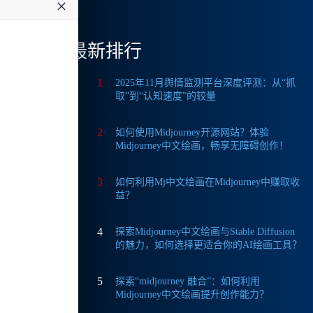
内用户
最新排行
1
2025年11月舆情监测平台深度评测：从“抓
取”到“认知速度”的较量
。与普
2
是创作
如何使用Midjourney开源网站？体验
Midjourney中文绘画，畅享无障碍创作！
3
如何利用Mj中文绘画在Midjourney中赚取收
迅速
益？
4
探索Midjourney中文绘画与Stable Diffusion
的魅力，如何选择更适合你的AI绘画工具？
5
探索“midjourney 融合”：如何利用
Midjourney中文绘画提升创作能力？
这里