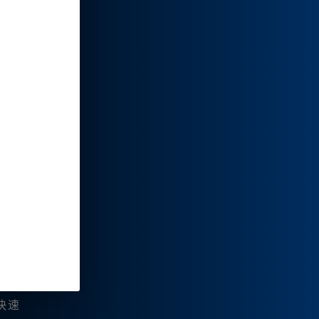
多具体
便能让
。例
快速