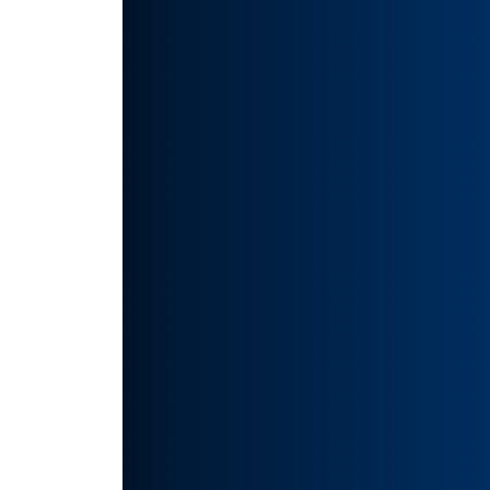
持图像生
这样的
作起
的速