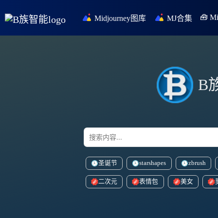
🧰 
Midjourney图库
MJ合集
B
圣诞节
starshapes
zbrush
二次元
表情包
美女