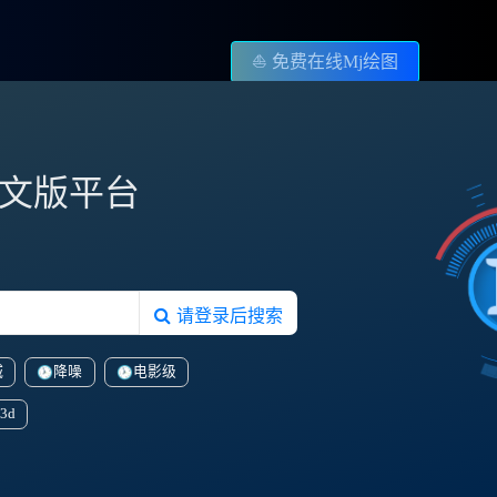
⛵️ 免费在线Mj绘图
图中文版平台
请登录后搜索
城
降噪
电影级
3d