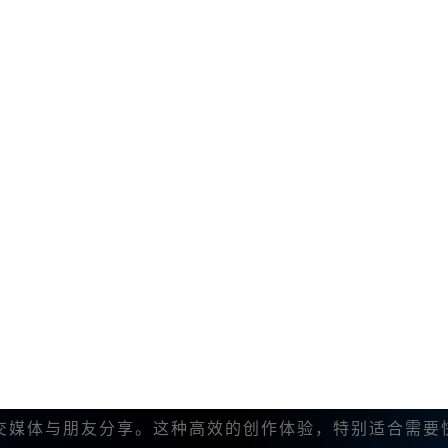
词（如风景、人物、动物等），并结合您的创意，加入更
生成图像。
外套，背景是秋天的森林🔥。” 这样🔥简单的描述，
🔥以通过简单的编辑功能来调整图像的色彩、风格和|细节
构图的元素。系统会根据您的需求进行实时调整。
交媒体与朋友分享。这种高效的创作体验，特别适合需要