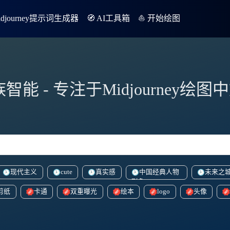
Midjourney提示词生成器
🧭 AI工具箱
⛵️ 开始绘图
族智能 - 专注于Midjourney绘
现代主义
cute
真实感
中国经典人物
未来之
形象
剪纸
卡通
双重曝光
绘本
logo
头像