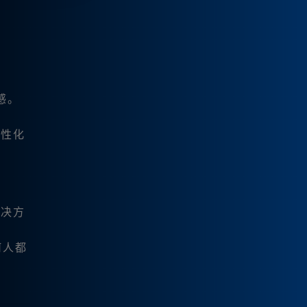
感。
个性化
解决方
何人都
。