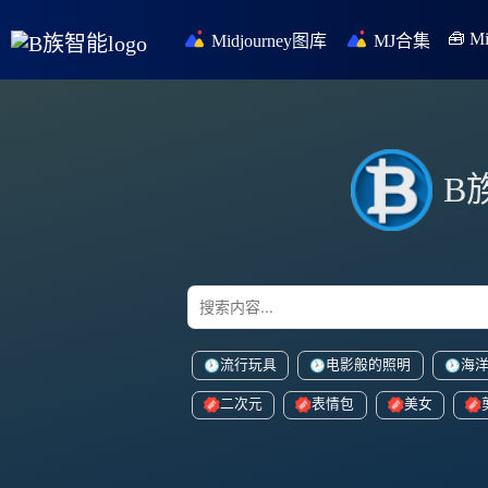
🧰 
Midjourney图库
MJ合集
B
流行玩具
电影般的照明
海
二次元
表情包
美女