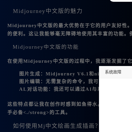
Midjourney中文版的魅力
Midjourney中文版的最大优势在于它的
用户友好性
的便利。这让我能够毫无障碍地使用其丰富的功能。
Midjourney中文版的功能
在使用Midjourney中文版的过程中，我逐渐发
系统故障
图片生成
：Midjourney V6.1和niji
图片编辑
：无需复杂的命令，我可以通过简单的
undefined
AL对话功能
：我还可以通过AI与系统进行对话
这些特点都让我在创作时感到如鱼得水。尤其是对于初学
手必备<./strong>的工具。
如何使用Mj中文绘画生成插画？