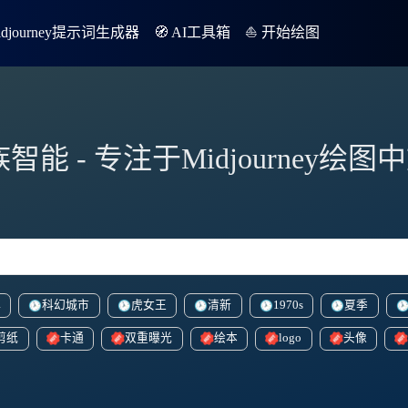
Midjourney提示词生成器
🧭 AI工具箱
⛵️ 开始绘图
族智能 - 专注于Midjourney绘
洋
科幻城市
虎女王
清新
1970s
夏季
剪纸
卡通
双重曝光
绘本
logo
头像