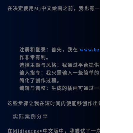
在决定使用
Mj中文绘画
之前，我也有一些疑虑。在这
注册和登录
：首先，我在
www.bzu.cn
注册了一
作非常有利。
选择主题与风格
：我通过平台提供的风格库，选
输入指令
：我只需输入一些简单的中文关键词，
简化了创作过程。
编辑与调整
：生成的插画可通过一键分割和编辑
这些步骤让我在短时间内便能够创作出让我满意的作
实际案例分享
在Midjourney中文版中，我尝试了一次关于
梦幻森