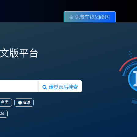
⛵️ 免费在线Mj绘图
图中文版平台
请登录后搜索
鸟类
海滩
3d