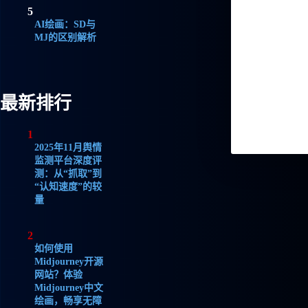
5
AI绘画：SD与
MJ的区别解析
最新排行
1
2025年11月舆情
监测平台深度评
测：从“抓取”到
“认知速度”的较
量
2
如何使用
Midjourney开源
网站？体验
Midjourney中文
绘画，畅享无障