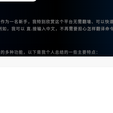
。作为一名新手，我特别欣赏这个平台无需翻墙、可以快
例如，我可以
直.接输入中文
，不再需要担心怎样翻译命
掘了它的多种功能，以下是我个人总结的一些主要特点：
6版本的支持让我可以轻松生成高质量的插画，这对于我的创作非常
操作进行微调、变幻、平移等，完美适应我的需求。
，获取灵感和建议，让我的创作更加顺利。
者来说，Midjourney中文版简直是一个
0😊