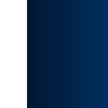
：
插画创
能力