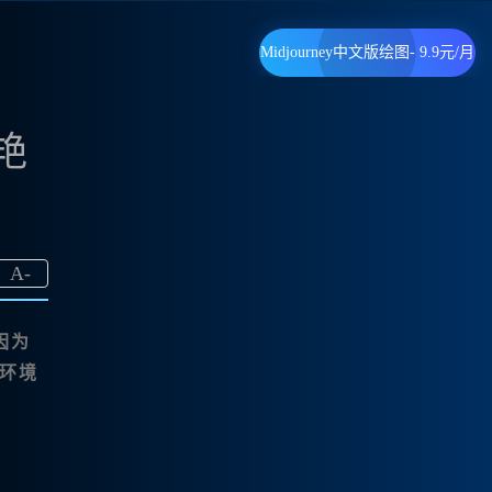
Midjourney中文版绘图- 9.9元/月
艳
A
-
因为
环境