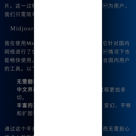
片。这一过程背后的技术非常复杂，但作为用户，
我们只需简单操 作即可。
Midjourney中文版的优势
我在使用
Midjourne.y中文绘画
时发现，它针对国内
网络进行了优化，使得我们在没有翻墙的情况下也
能畅快使用。这使得它成为了一款非常适合国内用户
的工具。以下是我总结的一些主要优势：
无需翻墙
：直接可用，方便快捷。
中文界面
：支持中文输入，让使用过程更加亲
切。
丰富的功能
：包括图片编辑、微调、变幻、平移
和扩图等。
通过这个平台，我可以享受绘画的乐趣，而无需担心