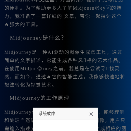
的便利。为了帮助更多人了解Midjourn😊ey的魅
力，我准备了一篇详细的 文章，带你一起探讨这个
🔥强大的工具。
Midjourney是什么？
Midjourney是一种AI驱动的图像生成😊工具，通过
简单的文字描述，它能生成各种风格的艺术作品。
在使用Midjou😊rney之前，我总是在尝试寻找灵
感，而如今，通过🔥它的智能生成，我能够快速地将
想法转化为视觉艺术。
Midjourney的工作原理
Midjourney使用了先进的深度学习算法，能够理解
系统故障
和处理自然语言，从而😊生成高质量的图像。用户只
undefined
需输入描述文本，Midjourney便会自动生成相应的图