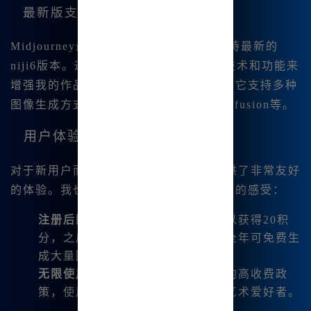
最新版支持
Midjourney最近更新到V6.1版本，支持最新的
niji6版本。这意味着我可以利用最新的技术和功能来
增强我的作品。该工具的强大也体现在它支持多种
图像生成方式，例如
Dalle-3
和Stable-diffusion等。
用户体验与注册福利
对于新用户而言，Midjourney中文版提供了非常友好
的体验。我也曾经过注册，以下是我个人的感受：
注册后赠送积分
：新用户注册后可以获得20积
分，之后每日可以领取更多积分，全年可免费生
成大量图像。
无限使用
：国内版没有国际版那样的高收费政
策，使用成本低，非常适合广大的艺术爱好者。