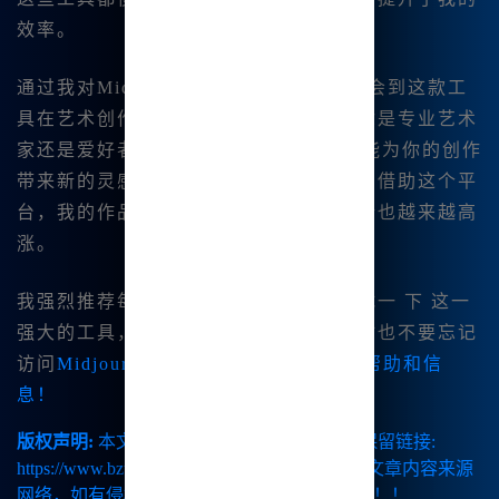
效率。
通过我对Midjourney的探索，|我深刻体会到这款工
具在艺术创作中的价值和实用性。无论你是专业艺术
家还是爱好者，Midjourney中文绘画都能为你的创作
带来新的灵感与可能性。在日常创作中，借助这个平
台，我的作品质量不断提高，创作🔥热情也越来越高
涨。
我强烈推荐每一个热爱绘画的人都去尝试一 下 这一
强大的工具，尽情享受创作的乐趣，同时也不要忘记
访问
Midjourney中文版</a>获取更多帮助和信
息！
版权声明:
本文由【B族智能】原创，转载请保留链接:
https://www.bzu.cn/news/show/9360.html，部分文章内容来源
网络，如有侵权请联系我们删除处理。谢谢！！！