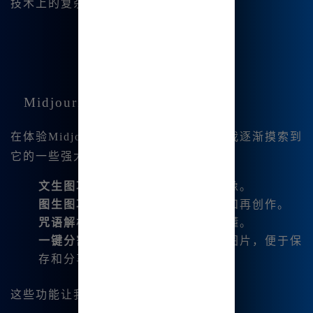
技术上的复杂性。
Midjourney的主要功能
在体验Midjourney中文绘画的过程中，我逐渐摸索到
它的一些强大功能：
文生图功能
：根据文本描述生成图像。
图生图功能
：对已有图像进行修改和再创作。
咒语解析
：无需复杂命令，简单易懂。
一键分割与下载
：快速生成四宫格图片，便于保
存和分享。
这些功能让我在创作中更加游刃有余。